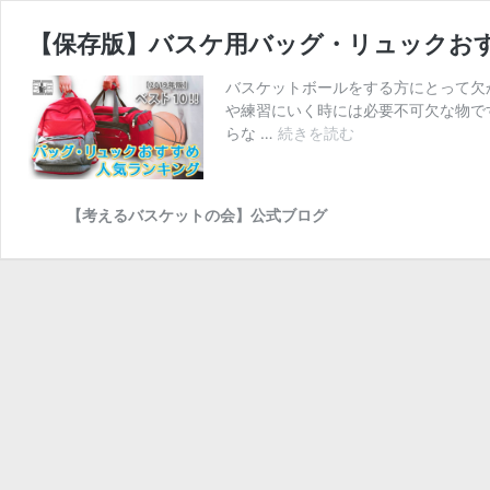
【保存版】バスケ用バッグ・リュックお
バスケットボールをする方にとって欠
や練習にいく時には必要不可欠な物で
【保
らな …
続きを読む
存
版】
バ
【考えるバスケットの会】公式ブログ
ス
ケ
用
バ
ッ
グ・
リ
ュ
ッ
ク
お
す