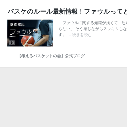
バスケのルール最新情報！ファウルって
「ファウルに関する知識が浅くて、思
らない」 そう感じながらスッキリし
バ
す。 …
続きを読む
ス
ケ
の
【考えるバスケットの会】公式ブログ
ル
ー
ル
最
新
情
報！
フ
ァ
ウ
ル
っ