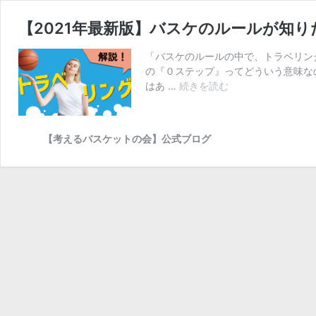
【2021年最新版】バスケのルールが知
「バスケのルールの中で、トラベリン
の『０ステップ』ってどういう意味な
【2
はあ …
続きを読む
0
2
1
【考えるバスケットの会】公式ブログ
年
最
新
版】
バ
ス
ケ
の
ル
ー
ル
が