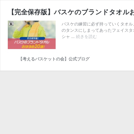
【完全保存版】バスケのブランドタオル
バスケの練習に必ず持っていくタオル
のタンスにしまってあったフェイスタ
【完
シャ …
続きを読む
全
保
存
【考えるバスケットの会】公式ブログ
版】
バ
ス
ケ
の
ブ
ラ
ン
ド
タ
オ
ル