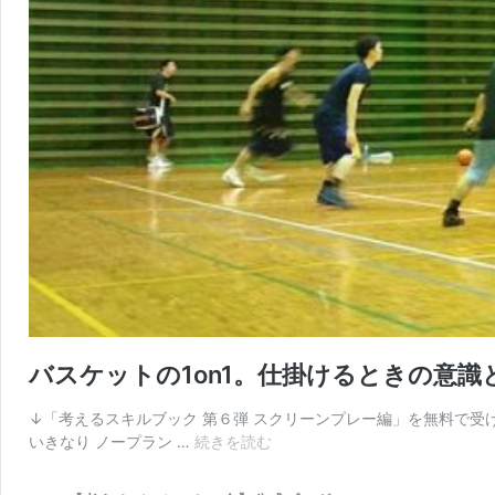
バスケットの1on1。仕掛けるときの意識
↓「考えるスキルブック 第６弾 スクリーンプレー編」を無料で受け
バ
いきなり ノープラン …
続きを読む
ス
ケ