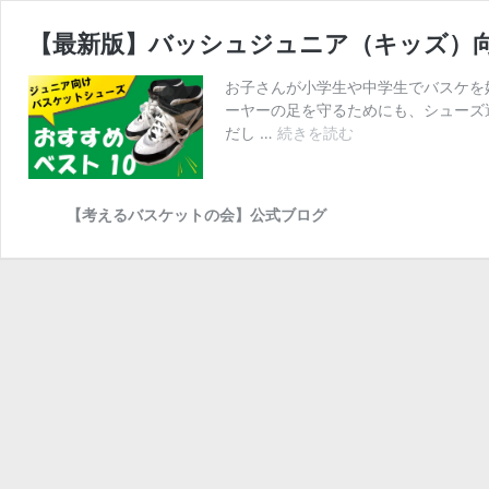
【最新版】バッシュジュニア（キッズ）向
お子さんが小学生や中学生でバスケを
ーヤーの足を守るためにも、シューズ
【最
だし …
続きを読む
新
版】
バ
【考えるバスケットの会】公式ブログ
ッ
シ
ュ
ジ
ュ
ニ
ア
（キ
ッ
ズ）
向
け