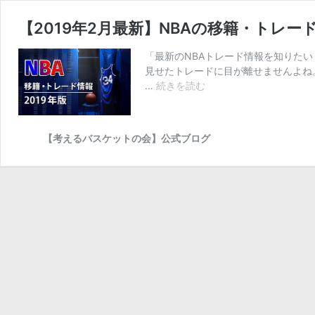
【2019年2月最新】NBAの移籍・トレ
「最新のNBAトレード情報を知りたい
見せたトレードに目が離せませんよね
【2
…
続きを読む
0
1
9
【考えるバスケットの会】公式ブログ
年
2
月
最
新】
N
B
A
の
移
籍・
ト