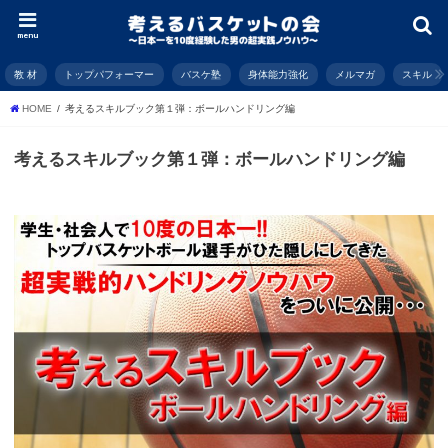
menu
教 材
トップパフォーマー
バスケ塾
身体能力強化
メルマガ
スキル
HOME
考えるスキルブック第１弾：ボールハンドリング編
考えるスキルブック第１弾：ボールハンドリング編