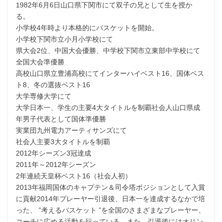
1982年6月6日山口県下関市にて双子の兄として生を授か
る。
小学校4年時より本格的にバスケットを開始。
小学校下関市立小月小学校にて
県大会2位、中国大会優勝、中学校下関市立東部中学校にて
全国大会準優勝
高校山口県立豊浦高校にてインターハイベスト16、国体ベス
ト8、冬の選抜ベスト16
大学専修大学にて
大学日本一、学生の主要4大タイトルを制覇社会人山口県成
年男子代表として国体準優勝
実業団九州電力アーティサンズにて
社会人主要3大タイトルを制覇
2012年シーズン3冠達成
2011年～2012年シーズン
2年連続天皇杯ベスト16（社会人初）
2013年福岡国体のキャプテン＆司令塔ポジションとして入賞
に貢献2014年プレーヤー引退後、日本一を達成するなかで培
った、 ”考えるバスケット ”を全国のさまざまなプレーヤー、
コーチに広める活動を行っている。また、引退後にはオリン