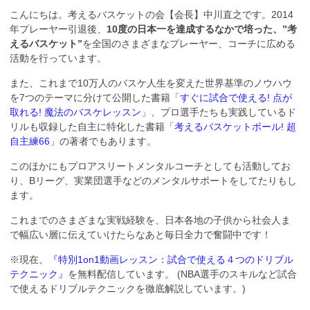
こんにちは。考えるバスケットの会【会長】中川直之です。2014
年プレーヤー引退後、
10度の日本一を達成するなかで培った、”考
えるバスケット”
を全国のさまざまなプレーヤー、コーチに広める
活動を行っています。
また、これまで10万人のバスケ人生を変えた世界基準のノウハウ
を7つのテーマに分けて公開した書籍「
すぐに試合で使える! 点が
取れる! 魔法のバスケレッスン
」、プロ選手たちも実践しているド
リルも収録した自主に特化した書籍「
考えるバスケットボール! 超
自主練66
」の著者でもあります。
このほかにもプロアスリートメンタルコーチとしても活動してお
り、Bリーグ、実業団選手などのメンタルサポートをしてたりもし
ます。
これまでのさまざまな実戦経験を、日本各地の子供から社会人ま
で幅広い層に伝えていけたらなあと毎日全力で奮闘中です！
※現在、
『特別1on1動画レッスン：試合で使える４つのドリブル
テクニック』
を無料配信しています。 (NBA選手のスキルなど試合
で使えるドリブルテクニックを徹底解説しています。)