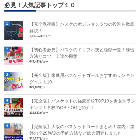
必見！人気記事トップ１０
【完全保存版】バスケのポジション５つの役割を徹底
解説！
1,011,631ビュー
【初心者必見】バスケのドリブル技と種類一覧！練習
方法とコツ、上達の極意
645,433ビュー
【完全版】家庭用バスケットゴールおすすめランキン
グベスト10
323,829ビュー
【完全版】バスケットの強豪高校TOP10を男女別ラン
キング！各校のOB・OGも紹介！
313,633ビュー
【完全版】大阪のバスケットコートまとめ！屋内・屋
外の全25施設の予約方法など総力調査しました！
311,227ビュー