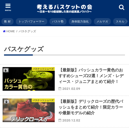
menu
教 材
トップパフォーマー
バスケ塾
身体能力強化
メルマガ
スキル
HOME
バスケグッズ
バスケグッズ
バスケットシューズ
【最新版】バッシュカラー黄色のお
すすめシューズ22選！メンズ・レデ
ィース・ジュニアまとめて紹介！
2021.02.09
バスケットシューズ
【最新版】デリックローズの歴代バ
ッシュをまとめて紹介！限定カラー
や最新モデルの紹介
2020.12.02