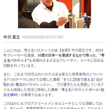
中川 直之
NAKAGAWA NAOYUKI
こんにちは。考えるバスケットの会【会長】中川直之です。2014
年プレーヤー引退後、
10度の日本一を達成するなかで培った、”考
えるバスケット”
を全国のさまざまなプレーヤー、コーチに広める
活動を行っています。
また、これまで10万人のバスケ人生を変えた世界基準のノウハウ
を7つのテーマに分けて公開した書籍「
すぐに試合で使える! 点が
取れる! 魔法のバスケレッスン
」、プロ選手たちも実践しているド
リルも収録した自主に特化した書籍「
考えるバスケットボール! 超
自主練66
」の著者でもあります。
このほかにもプロアスリートメンタルコーチとしても活動してお
り、Bリーグ、実業団選手などのメンタルサポートをしてたりもし