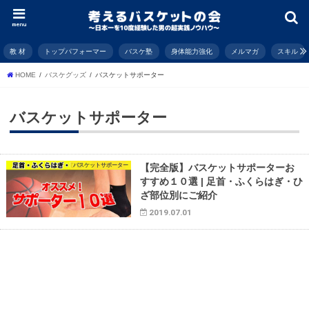
menu
教 材
トップパフォーマー
バスケ塾
身体能力強化
メルマガ
スキル
HOME
バスケグッズ
バスケットサポーター
バスケットサポーター
バスケットサポーター
【完全版】バスケットサポーターお
すすめ１０選 | 足首・ふくらはぎ・ひ
ざ部位別にご紹介
2019.07.01