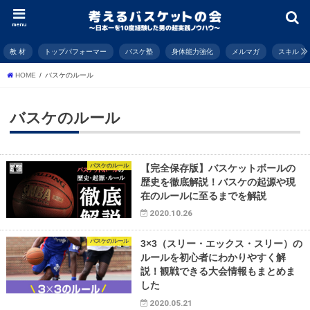
menu
教 材
トップパフォーマー
バスケ塾
身体能力強化
メルマガ
スキル
HOME
バスケのルール
バスケのルール
バスケのルール
【完全保存版】バスケットボールの
歴史を徹底解説！バスケの起源や現
在のルールに至るまでを解説
2020.10.26
バスケのルール
3×3（スリー・エックス・スリー）の
ルールを初心者にわかりやすく解
説！観戦できる大会情報もまとめま
した
2020.05.21