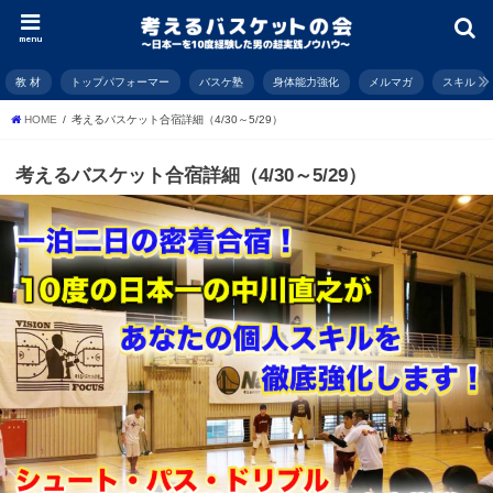
menu
教 材
トップパフォーマー
バスケ塾
身体能力強化
メルマガ
スキル
HOME
考えるバスケット合宿詳細（4/30～5/29）
考えるバスケット合宿詳細（4/30～5/29）