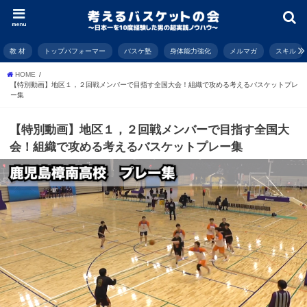
menu
教 材
トップパフォーマー
バスケ塾
身体能力強化
メルマガ
スキル
HOME
【特別動画】地区１，２回戦メンバーで目指す全国大会！組織で攻める考えるバスケットプレ
ー集
【特別動画】地区１，２回戦メンバーで目指す全国大
会！組織で攻める考えるバスケットプレー集