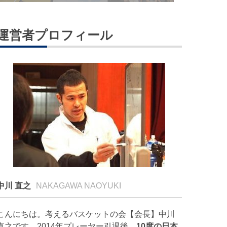
運営者プロフィール
中川 直之
NAKAGAWA NAOYUKI
こんにちは。考えるバスケットの会【会長】中川
直之です。2014年プレーヤー引退後、
10度の日本