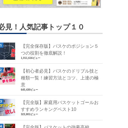
必見！人気記事トップ１０
【完全保存版】バスケのポジション５
つの役割を徹底解説！
1,011,616ビュー
【初心者必見】バスケのドリブル技と
種類一覧！練習方法とコツ、上達の極
意
645,430ビュー
【完全版】家庭用バスケットゴールお
すすめランキングベスト10
323,801ビュー
【完全版】バスケットの強豪高校