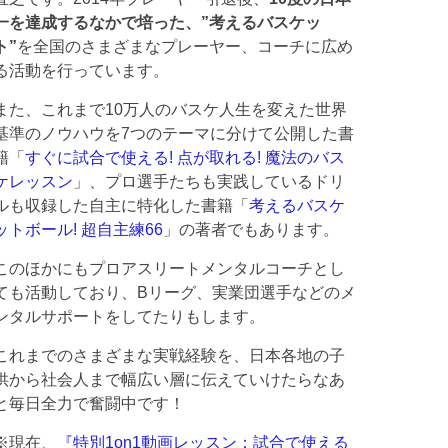
一を達成するなかで培った、”考えるバスケッ
ト”
を全国のさまざまなプレーヤー、コーチに広め
る活動を行っています。
また、これまで10万人のバスケ人生を変えた世界
基準のノウハウを7つのテーマに分けて公開した書
籍「
すぐに試合で使える! 点が取れる! 魔法のバス
ケレッスン
」、プロ選手たちも実践しているドリ
ルも収録した自主に特化した書籍「
考えるバスケ
ットボール! 超自主練66
」の著者でもあります。
このほかにもプロアスリートメンタルコーチとし
ても活動しており、Bリーグ、実業団選手などのメ
ンタルサポートをしてたりもします。
これまでのさまざまな実戦経験を、日本各地の子
供から社会人まで幅広い層に伝えていけたらなあ
と毎日全力で奮闘中です！
※現在、
『特別1on1動画レッスン：試合で使える