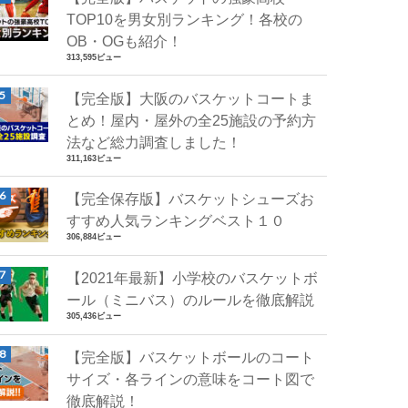
TOP10を男女別ランキング！各校の
OB・OGも紹介！
313,595ビュー
【完全版】大阪のバスケットコートま
とめ！屋内・屋外の全25施設の予約方
法など総力調査しました！
311,163ビュー
【完全保存版】バスケットシューズお
すすめ人気ランキングベスト１０
306,884ビュー
【2021年最新】小学校のバスケットボ
ール（ミニバス）のルールを徹底解説
305,436ビュー
【完全版】バスケットボールのコート
サイズ・各ラインの意味をコート図で
徹底解説！