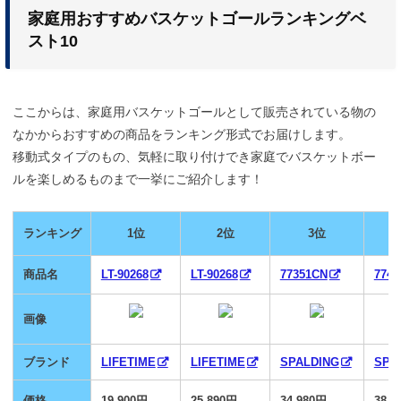
家庭用おすすめバスケットゴールランキングベ
スト10
ここからは、家庭用バスケットゴールとして販売されている物の
なかからおすすめの商品をランキング形式でお届けします。
移動式タイプのもの、気軽に取り付けでき家庭でバスケットボー
ルを楽しめるものまで一挙にご紹介します！
ランキング
1位
2位
3位
商品名
LT-90268
LT-90268
77351CN
774
画像
ブランド
LIFETIME
LIFETIME
SPALDING
SPA
価格
19,900円
25,890円
34,980円
38,9