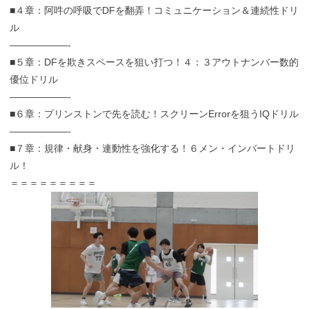
■４章：阿吽の呼吸でDFを翻弄！コミュニケーション＆連続性ドリ
ル
——————-
■５章：DFを欺きスペースを狙い打つ！４：３アウトナンバー数的
優位ドリル
——————-
■６章：プリンストンで先を読む！スクリーンErrorを狙うIQドリル
——————-
■７章：規律・献身・連動性を強化する！６メン・インバートドリ
ル！
＝＝＝＝＝＝＝＝＝