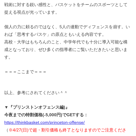
戦術に対する鋭い感性と、バスケットをチームのスポーツとして
捉える視点が光っています。
個人の力に頼るのではなく、5人の連動でディフェンスを崩す。い
わば「思考するバスケ」の原点ともいえる内容です。
高校・大学はもちろんのこと、中学年代でも十分に導入可能な構
成となっており、ぜひ多くの指導者にご覧いただきたいと思いま
す。
＝＝＝ここまで＝＝＝
以上、参考にされてください＾＾
▼『プリンストンオフェンス編)』
今夜までの特割価格(-5,000円)でGETする：
https://thinkbasket.com/princeton-offense/
（
※4/27(日)で超・割引価格も終了となりますのでご注意くださ