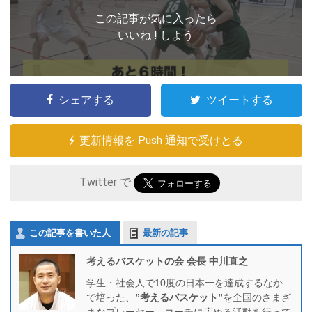
この記事が気に入ったら
いいね ! しよう
シェアする
ツイートする
更新情報を Push 通知で受けとる
Twitter で
この記事を書いた人
最新の記事
考えるバスケットの会 会長 中川直之
学生・社会人で10度の日本一を達成するなか
で培った、
”考えるバスケット”
を全国のさまざ
まなプレーヤー、コーチに広める活動を行って