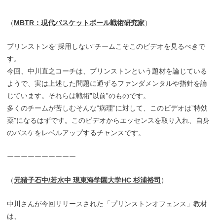
（
MBTR：現代バスケットボール戦術研究家
）
プリンストンを”採用しない”チームこそこのビデオを見るべきで
す。
今回、中川直之コーチは、プリンストンという題材を論じている
ようで、実は上述した問題に通ずるファンダメンタルや指針を論
じています。それらは戦術”以前”のものです。
多くのチームが苦しむそんな”病理”に対して、このビデオは”特効
薬”になるはずです。このビデオからエッセンスを取り入れ、自身
のバスケをレベルアップするチャンスです。
ーーーーーーーーーー
（
元猪子石中/若水中 現東海学園大学HC 杉浦裕司
）
中川さんが今回リリースされた「プリンストンオフェンス」教材
は、