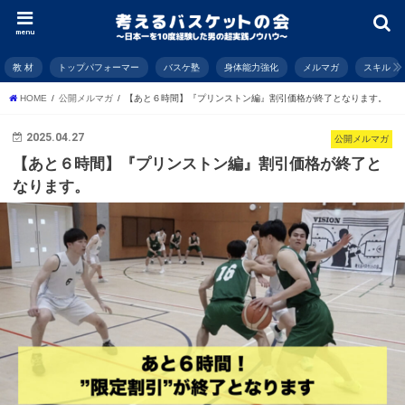
menu
教 材
トップパフォーマー
バスケ塾
身体能力強化
メルマガ
スキル
HOME
公開メルマガ
【あと６時間】『プリンストン編』割引価格が終了となります。
2025.04.27
公開メルマガ
【あと６時間】『プリンストン編』割引価格が終了と
なります。