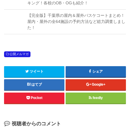
キング！各校のOB・OGも紹介！
【完全版】千葉県の屋内＆屋外バスケコートまとめ！
屋内・屋外の全64施設の予約方法など総力調査しまし
た！
公開メルマガ
ツイート
シェア
はてブ
Google+
Pocket
feedly
視聴者からのコメント