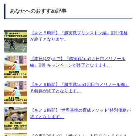
あなたへのおすすめ記事
【あと６時間】『超実戦プリンストン編』割引価格
が終了となります。
【本日(4/2)まで】『超実戦1on1四日市メリノール
編』割引キャンペーンが終了となります。
【あと６時間】『超実戦1on1四日市メリノール編』
８特典が終了となります。
【あと６時間】”世界基準の育成メソッド”特別価格が
終了となります。
【今夜6/20まで】「考バス！」本日２３：５９をも