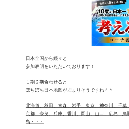
日本全国から続々と
参加表明をいただいております！
１期２期合わせると
ぼちぼち日本地図が埋まりそうですね＾＾
北海道、秋田、青森、岩手、東京、神奈川、千葉
京都、奈良、兵庫、香川、岡山、山口、広島、鳥
島・・・