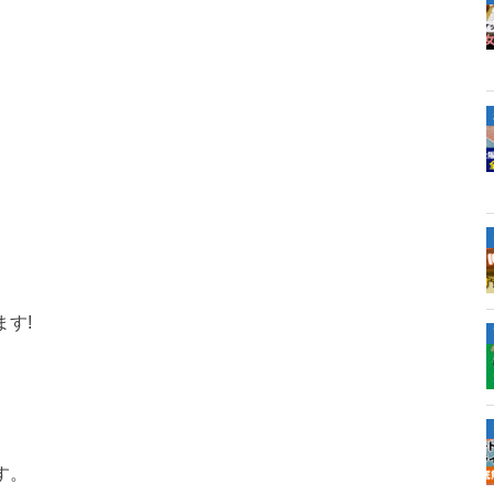
す!
す。