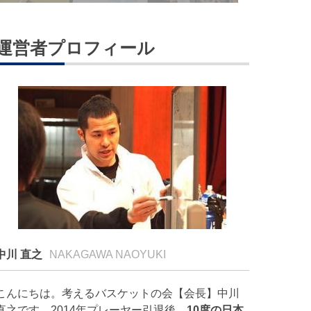
運営者プロフィール
中川 直之
NAKAGAWA NAOYUKI
こんにちは。考えるバスケットの会【会長】中川
直之です。2014年プレーヤー引退後、
10度の日本