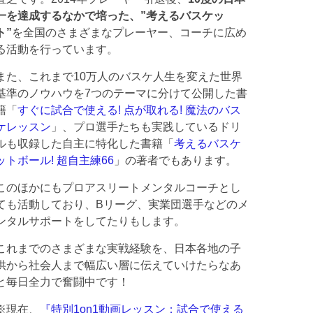
一を達成するなかで培った、”考えるバスケッ
ト”
を全国のさまざまなプレーヤー、コーチに広め
る活動を行っています。
また、これまで10万人のバスケ人生を変えた世界
基準のノウハウを7つのテーマに分けて公開した書
籍「
すぐに試合で使える! 点が取れる! 魔法のバス
ケレッスン
」、プロ選手たちも実践しているドリ
ルも収録した自主に特化した書籍「
考えるバスケ
ットボール! 超自主練66
」の著者でもあります。
このほかにもプロアスリートメンタルコーチとし
ても活動しており、Bリーグ、実業団選手などのメ
ンタルサポートをしてたりもします。
これまでのさまざまな実戦経験を、日本各地の子
供から社会人まで幅広い層に伝えていけたらなあ
と毎日全力で奮闘中です！
※現在、
『特別1on1動画レッスン：試合で使える