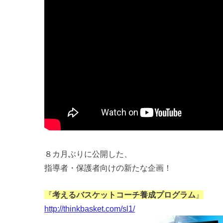
８カ月ぶりに公開した、
指導者・保護者向けの新たな企画！
『
考えるバスケットコーチ養成プログラム
』
http://thinkbasket.com/sl1/