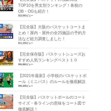
TOP10を男女別ランキング！各校の
OB・OGも紹介！
313,591ビュー
【完全版】大阪のバスケットコートま
とめ！屋内・屋外の全25施設の予約方
法など総力調査しました！
311,153ビュー
【完全保存版】バスケットシューズお
すすめ人気ランキングベスト１０
306,882ビュー
【2021年最新】小学校のバスケットボ
ール（ミニバス）のルールを徹底解説
305,435ビュー
【完全版】バスケットボールのコート
サイズ・各ラインの意味をコート図で
徹底解説！