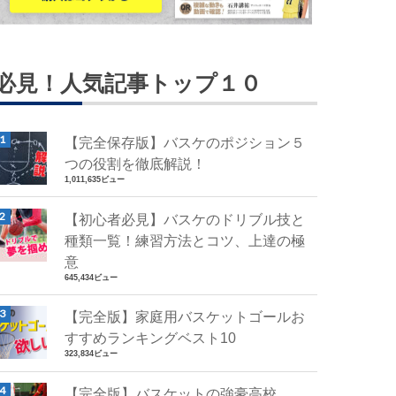
必見！人気記事トップ１０
【完全保存版】バスケのポジション５
つの役割を徹底解説！
1,011,635ビュー
【初心者必見】バスケのドリブル技と
種類一覧！練習方法とコツ、上達の極
意
645,434ビュー
【完全版】家庭用バスケットゴールお
すすめランキングベスト10
323,834ビュー
【完全版】バスケットの強豪高校