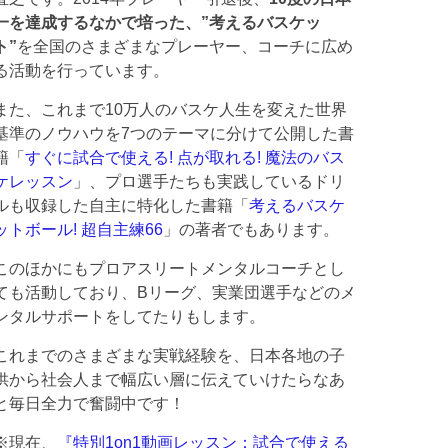
一を達成するなかで培った、”考えるバスケッ
ト”
を全国のさまざまなプレーヤー、コーチに広め
る活動を行っています。
また、これまで10万人のバスケ人生を変えた世界
基準のノウハウを7つのテーマに分けて公開した書
籍「
すぐに試合で使える! 点が取れる! 魔法のバス
ケレッスン
」、プロ選手たちも実践しているドリ
ルも収録した自主に特化した書籍「
考えるバスケ
ットボール! 超自主練66
」の著者でもあります。
このほかにもプロアスリートメンタルコーチとし
ても活動しており、Bリーグ、実業団選手などのメ
ンタルサポートをしてたりもします。
これまでのさまざまな実戦経験を、日本各地の子
供から社会人まで幅広い層に伝えていけたらなあ
と毎日全力で奮闘中です！
※現在、
『特別1on1動画レッスン：試合で使える