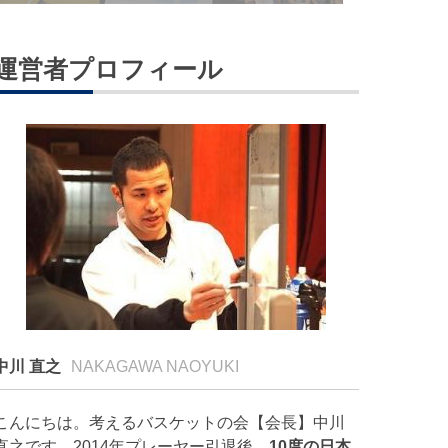
運営者プロフィール
中川 直之
NAKAGAWA NAOYUKI
こんにちは。考えるバスケットの会【会長】中川
直之です。2014年プレーヤー引退後、
10度の日本