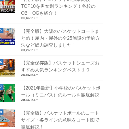
TOP10を男女別ランキング！各校の
OB・OGも紹介！
313,657ビュー
【完全版】大阪のバスケットコートま
とめ！屋内・屋外の全25施設の予約方
法など総力調査しました！
311,267ビュー
【完全保存版】バスケットシューズお
すすめ人気ランキングベスト１０
306,892ビュー
【2021年最新】小学校のバスケットボ
ール（ミニバス）のルールを徹底解説
305,437ビュー
【完全版】バスケットボールのコート
サイズ・各ラインの意味をコート図で
徹底解説！