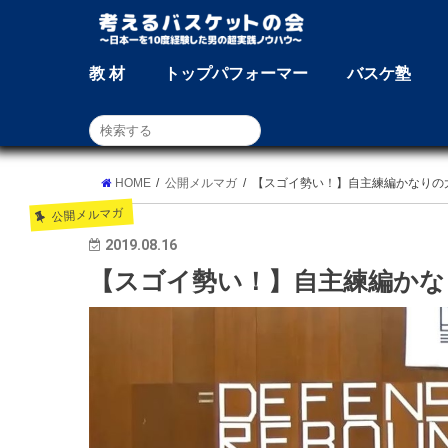
教 材
トップパフォーマー
バスケ塾
HOME
公開メルマガ
【スゴイ勢い！】自主練編かなりの
公開メルマガ
2019.08.16
【スゴイ勢い！】自主練編かな