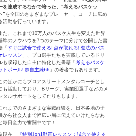
一を達成するなかで培った、”考えるバスケッ
ト”
を全国のさまざまなプレーヤー、コーチに広め
る活動を行っています。
また、これまで10万人のバスケ人生を変えた世界
基準のノウハウを7つのテーマに分けて公開した書
籍「
すぐに試合で使える! 点が取れる! 魔法のバス
ケレッスン
」、プロ選手たちも実践しているドリ
ルも収録した自主に特化した書籍「
考えるバスケ
ットボール! 超自主練66
」の著者でもあります。
このほかにもプロアスリートメンタルコーチとし
ても活動しており、Bリーグ、実業団選手などのメ
ンタルサポートをしてたりもします。
これまでのさまざまな実戦経験を、日本各地の子
供から社会人まで幅広い層に伝えていけたらなあ
と毎日全力で奮闘中です！
※現在、
『特別1on1動画レッスン：試合で使える