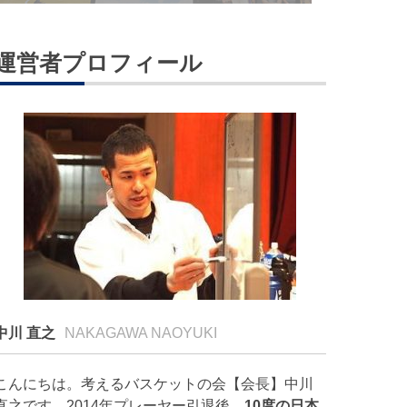
運営者プロフィール
中川 直之
NAKAGAWA NAOYUKI
こんにちは。考えるバスケットの会【会長】中川
直之です。2014年プレーヤー引退後、
10度の日本