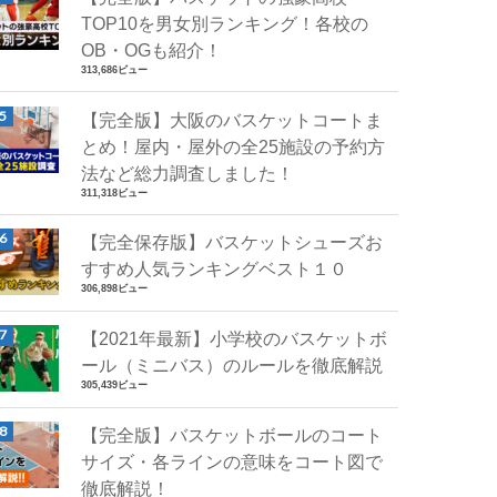
TOP10を男女別ランキング！各校の
OB・OGも紹介！
313,686ビュー
【完全版】大阪のバスケットコートま
とめ！屋内・屋外の全25施設の予約方
法など総力調査しました！
311,318ビュー
【完全保存版】バスケットシューズお
すすめ人気ランキングベスト１０
306,898ビュー
【2021年最新】小学校のバスケットボ
ール（ミニバス）のルールを徹底解説
305,439ビュー
【完全版】バスケットボールのコート
サイズ・各ラインの意味をコート図で
徹底解説！