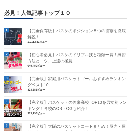
必見！人気記事トップ１０
【完全保存版】バスケのポジション５つの役割を徹底
解説！
1,011,681ビュー
【初心者必見】バスケのドリブル技と種類一覧！練習
方法とコツ、上達の極意
645,450ビュー
【完全版】家庭用バスケットゴールおすすめランキン
グベスト10
323,888ビュー
【完全版】バスケットの強豪高校TOP10を男女別ラン
キング！各校のOB・OGも紹介！
313,794ビュー
【完全版】大阪のバスケットコートまとめ！屋内・屋