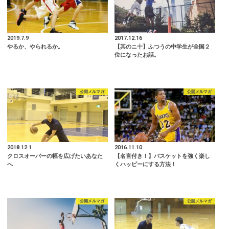
2019.7.9
2017.12.16
やるか、やられるか。
【其のニ十】ふつうの中学生が全国２
位になったお話。
公開メルマガ
公開メルマガ
2018.12.1
2016.11.10
クロスオーバーの幅を広げたいあなた
【名言付き！】バスケットを強く楽し
へ
くハッピーにする方法！
公開メルマガ
公開メルマガ