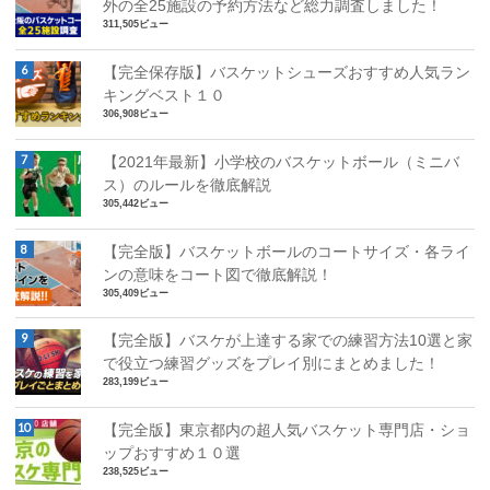
外の全25施設の予約方法など総力調査しました！
311,505ビュー
【完全保存版】バスケットシューズおすすめ人気ラン
キングベスト１０
306,908ビュー
【2021年最新】小学校のバスケットボール（ミニバ
ス）のルールを徹底解説
305,442ビュー
【完全版】バスケットボールのコートサイズ・各ライ
ンの意味をコート図で徹底解説！
305,409ビュー
【完全版】バスケが上達する家での練習方法10選と家
で役立つ練習グッズをプレイ別にまとめました！
283,199ビュー
【完全版】東京都内の超人気バスケット専門店・ショ
ップおすすめ１０選
238,525ビュー