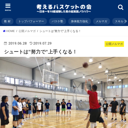
menu
教 材
トップパフォーマー
バスケ塾
身体能力強化
メルマガ
スキル
HOME
公開メルマガ
シュートは”努力で”上手くなる！
2019.06.28
2019.07.29
公開メルマガ
シュートは”努力で”上手くなる！