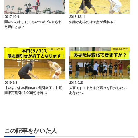
2017.10.9
2018.12.11
聞いてみました！あいつがプロになれ
知識があるだけで点が獲れる！
た理由とは？
公開メルマガ
公開メルマガ
2019.9.3
2017.9.23
【いよいよ本日(9/3)で割引終了！】期
大事です！まだまだ高みを目指したい
間限定割引(-1,000円)を締…
あなたへ。
この記事をかいた人