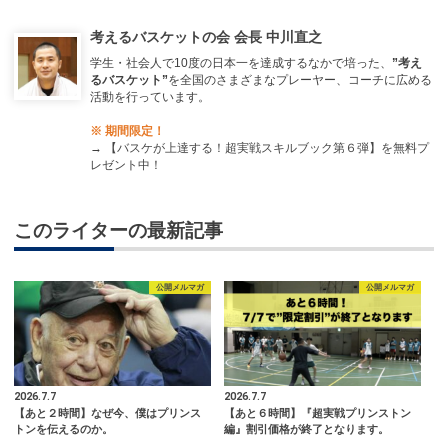
考えるバスケットの会 会長 中川直之
学生・社会人で10度の日本一を達成するなかで培った、
”考え
るバスケット”
を全国のさまざまなプレーヤー、コーチに広める
活動を行っています。
※ 期間限定！
→
【バスケが上達する！超実戦スキルブック第６弾】を無料プ
レゼント中！
このライターの最新記事
公開メルマガ
公開メルマガ
2026.7.7
2026.7.7
【あと２時間】なぜ今、僕はプリンス
【あと６時間】『超実戦プリンストン
トンを伝えるのか。
編』割引価格が終了となります。