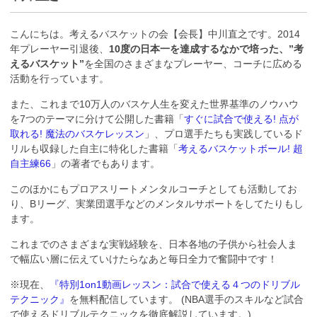
こんにちは。考えるバスケットの会【会長】中川直之です。2014
年プレーヤー引退後、
10度の日本一を達成するなかで培った、”考
えるバスケット”
を全国のさまざまなプレーヤー、コーチに広める
活動を行っています。
また、これまで10万人のバスケ人生を変えた世界基準のノウハウ
を7つのテーマに分けて公開した書籍「
すぐに試合で使える! 点が
取れる! 魔法のバスケレッスン
」、プロ選手たちも実践しているド
リルも収録した自主に特化した書籍「
考えるバスケットボール! 超
自主練66
」の著者でもあります。
このほかにもプロアスリートメンタルコーチとしても活動してお
り、Bリーグ、実業団選手などのメンタルサポートをしてたりもし
ます。
これまでのさまざまな実戦経験を、日本各地の子供から社会人ま
で幅広い層に伝えていけたらなあと毎日全力で奮闘中です！
※現在、
『特別1on1動画レッスン：試合で使える４つのドリブル
テクニック』
を無料配信しています。 (NBA選手のスキルなど試合
で使えるドリブルテクニックを徹底解説しています。)