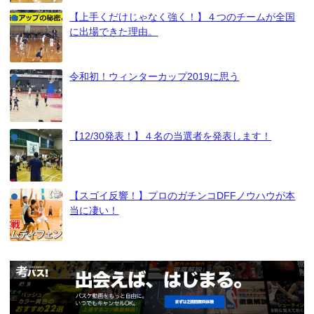
【上手くだけじゃなく強く！】４つのチームが全国
に出場できた理由。
令和初！ウィンターカップ2019に思う
【12/30発表！】４名の当選者を発表します！
【スゴイ反響！】プロのガチンコDFFノウハウが本
当に凄い！