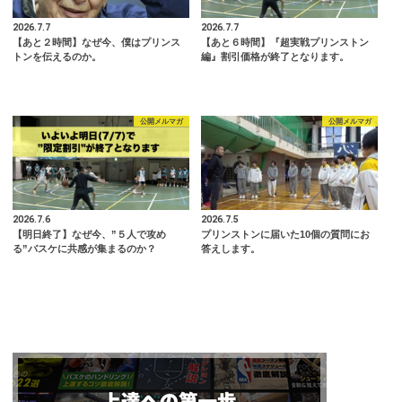
2026.7.7
2026.7.7
【あと２時間】なぜ今、僕はプリンス
【あと６時間】『超実戦プリンストン
トンを伝えるのか。
編』割引価格が終了となります。
公開メルマガ
公開メルマガ
2026.7.6
2026.7.5
【明日終了】なぜ今、”５人で攻め
プリンストンに届いた10個の質問にお
る”バスケに共感が集まるのか？
答えします。