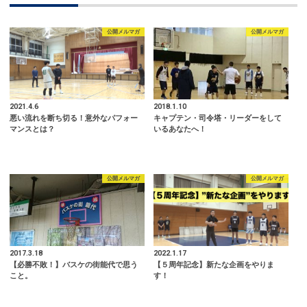
公開メルマガ
公開メルマガ
2021.4.6
2018.1.10
悪い流れを断ち切る！意外なパフォー
キャプテン・司令塔・リーダーをして
マンスとは？
いるあなたへ！
公開メルマガ
公開メルマガ
2017.3.18
2022.1.17
【必勝不敗！】バスケの街能代で思う
【５周年記念】新たな企画をやりま
こと。
す！