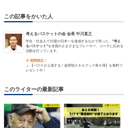
この記事をかいた人
考えるバスケットの会 会長 中川直之
学生・社会人で10度の日本一を達成するなかで培った、
”考え
るバスケット”
を全国のさまざまなプレーヤー、コーチに広める
活動を行っています。
※ 期間限定！
→
【バスケが上達する！超実戦スキルブック第６弾】を無料プ
レゼント中！
このライターの最新記事
公開メルマガ
公開メルマガ