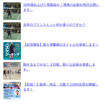
15年積み上げた実践知を！渾身の企画を明日公開し
ます。
去年のプリンストンと何が違うのですか？
【近況報告】第５弾書籍のタイトルを発表します！
飽きるまでやる！２日後、新たな企画を発表しま
す。
【告知！】岐阜・埼玉・大阪で２DAY合宿を開催し
ます！