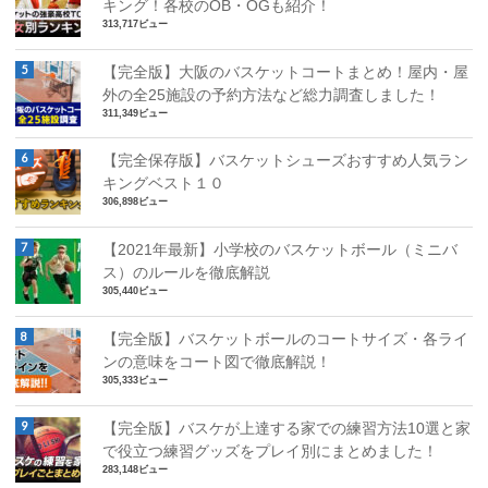
キング！各校のOB・OGも紹介！
313,717ビュー
【完全版】大阪のバスケットコートまとめ！屋内・屋
外の全25施設の予約方法など総力調査しました！
311,349ビュー
【完全保存版】バスケットシューズおすすめ人気ラン
キングベスト１０
306,898ビュー
【2021年最新】小学校のバスケットボール（ミニバ
ス）のルールを徹底解説
305,440ビュー
【完全版】バスケットボールのコートサイズ・各ライ
ンの意味をコート図で徹底解説！
305,333ビュー
【完全版】バスケが上達する家での練習方法10選と家
で役立つ練習グッズをプレイ別にまとめました！
283,148ビュー