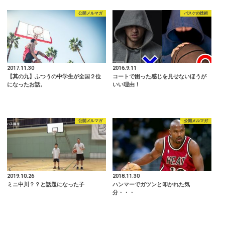
公開メルマガ
バスケの技術
2017.11.30
2016.9.11
【其の九】ふつうの中学生が全国２位
コートで困った感じを見せないほうが
になったお話。
いい理由！
公開メルマガ
公開メルマガ
2019.10.26
2018.11.30
ミニ中川？？と話題になった子
ハンマーでガツンと叩かれた気
分・・・