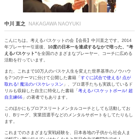
中川 直之
NAKAGAWA NAOYUKI
こんにちは。考えるバスケットの会【会長】中川直之です。2014
年プレーヤー引退後、
10度の日本一を達成するなかで培った、”考
えるバスケット”
を全国のさまざまなプレーヤー、コーチに広める
活動を行っています。
また、これまで10万人のバスケ人生を変えた世界基準のノウハウ
を7つのテーマに分けて公開した書籍「
すぐに試合で使える! 点が
取れる! 魔法のバスケレッスン
」、プロ選手たちも実践しているド
リルも収録した自主に特化した書籍「
考えるバスケットボール! 超
自主練66
」の著者でもあります。
このほかにもプロアスリートメンタルコーチとしても活動してお
り、Bリーグ、実業団選手などのメンタルサポートをしてたりもし
ます。
これまでのさまざまな実戦経験を、日本各地の子供から社会人ま
で幅広い層に伝えていけたらなあと毎日全力で奮闘中です！