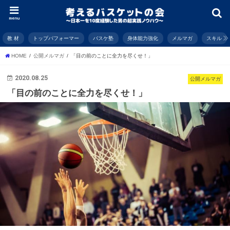
menu
教 材
トップパフォーマー
バスケ塾
身体能力強化
メルマガ
スキル
HOME
公開メルマガ
「目の前のことに全力を尽くせ！」
2020.08.25
公開メルマガ
「目の前のことに全力を尽くせ！」