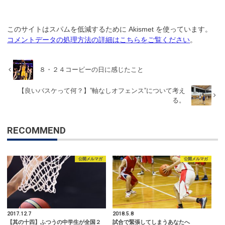
このサイトはスパムを低減するために Akismet を使っています。
コメントデータの処理方法の詳細はこちらをご覧ください
。
８・２４コービーの日に感じたこと
【良いバスケって何？】”軸なしオフェンス”について考え
る。
RECOMMEND
公開メルマガ
公開メルマガ
2017.12.7
2018.5.8
【其の十四】ふつうの中学生が全国２
試合で緊張してしまうあなたへ