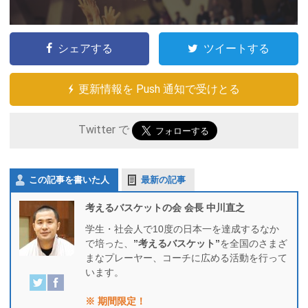
シェアする
ツイートする
更新情報を Push 通知で受けとる
Twitter で
この記事を書いた人
最新の記事
考えるバスケットの会 会長 中川直之
学生・社会人で10度の日本一を達成するなか
で培った、
”考えるバスケット”
を全国のさまざ
まなプレーヤー、コーチに広める活動を行って
います。
※ 期間限定！