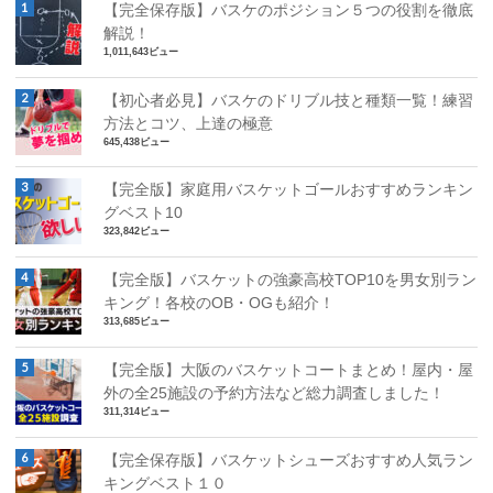
【完全保存版】バスケのポジション５つの役割を徹底
解説！
1,011,643ビュー
【初心者必見】バスケのドリブル技と種類一覧！練習
方法とコツ、上達の極意
645,438ビュー
【完全版】家庭用バスケットゴールおすすめランキン
グベスト10
323,842ビュー
【完全版】バスケットの強豪高校TOP10を男女別ラン
キング！各校のOB・OGも紹介！
313,685ビュー
【完全版】大阪のバスケットコートまとめ！屋内・屋
外の全25施設の予約方法など総力調査しました！
311,314ビュー
【完全保存版】バスケットシューズおすすめ人気ラン
キングベスト１０