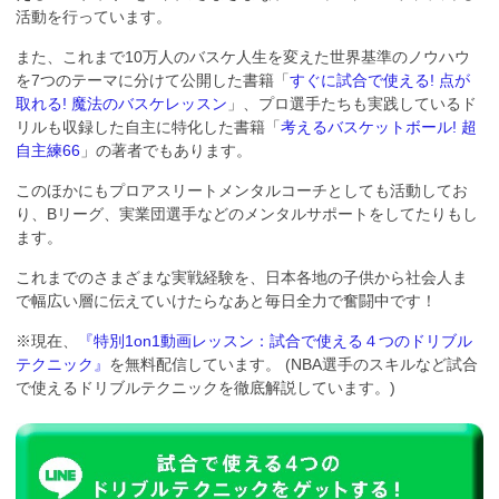
活動を行っています。
また、これまで10万人のバスケ人生を変えた世界基準のノウハウ
を7つのテーマに分けて公開した書籍「
すぐに試合で使える! 点が
取れる! 魔法のバスケレッスン
」、プロ選手たちも実践しているド
リルも収録した自主に特化した書籍「
考えるバスケットボール! 超
自主練66
」の著者でもあります。
このほかにもプロアスリートメンタルコーチとしても活動してお
り、Bリーグ、実業団選手などのメンタルサポートをしてたりもし
ます。
これまでのさまざまな実戦経験を、日本各地の子供から社会人ま
で幅広い層に伝えていけたらなあと毎日全力で奮闘中です！
※現在、
『特別1on1動画レッスン：試合で使える４つのドリブル
テクニック』
を無料配信しています。 (NBA選手のスキルなど試合
で使えるドリブルテクニックを徹底解説しています。)