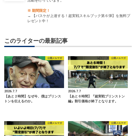
活動を行っています。
※ 期間限定！
→
【バスケが上達する！超実戦スキルブック第６弾】を無料プ
レゼント中！
このライターの最新記事
公開メルマガ
公開メルマガ
2026.7.7
2026.7.7
【あと２時間】なぜ今、僕はプリンス
【あと６時間】『超実戦プリンストン
トンを伝えるのか。
編』割引価格が終了となります。
公開メルマガ
公開メルマガ