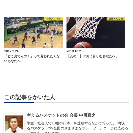
公開メルマガ
公開メルマガ
2017.2.24
2018.10.23
「どこ見てんの！」って言われたくな
【其の二】ケガに苦しむあなたへ。
いあなたへ
この記事をかいた人
考えるバスケットの会 会長 中川直之
学生・社会人で10度の日本一を達成するなかで培った、
”考え
るバスケット”
を全国のさまざまなプレーヤー、コーチに広める