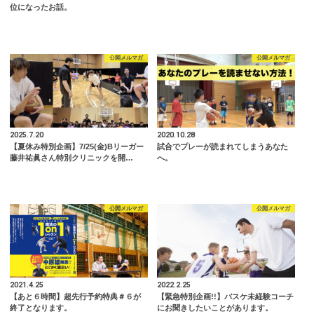
位になったお話。
公開メルマガ
公開メルマガ
2025.7.20
2020.10.28
【夏休み特別企画】7/25(金)Bリーガー
試合でプレーが読まれてしまうあなた
藤井祐眞さん特別クリニックを開…
へ。
公開メルマガ
公開メルマガ
2021.4.25
2022.2.25
【あと６時間】超先行予約特典＃６が
【緊急特別企画!!】バスケ未経験コーチ
終了となります。
にお聞きしたいことがあります。