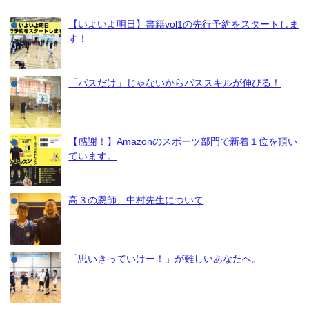
【いよいよ明日】書籍vol1の先行予約をスタートしま
す！
「パスだけ」じゃないからパススキルが伸びる！
【感謝！】Amazonのスポーツ部門で新着１位を頂い
ています。
高３の恩師、中村先生について
「思いきっていけー！」が難しいあなたへ。