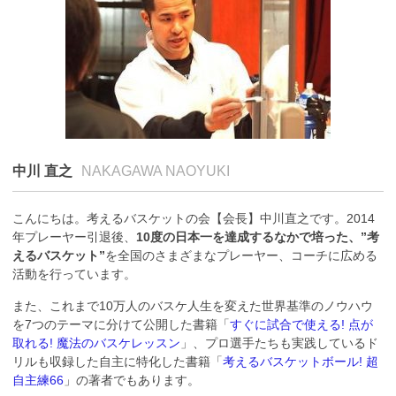
中川 直之
NAKAGAWA NAOYUKI
こんにちは。考えるバスケットの会【会長】中川直之です。2014
年プレーヤー引退後、
10度の日本一を達成するなかで培った、”考
えるバスケット”
を全国のさまざまなプレーヤー、コーチに広める
活動を行っています。
また、これまで10万人のバスケ人生を変えた世界基準のノウハウ
を7つのテーマに分けて公開した書籍「
すぐに試合で使える! 点が
取れる! 魔法のバスケレッスン
」、プロ選手たちも実践しているド
リルも収録した自主に特化した書籍「
考えるバスケットボール! 超
自主練66
」の著者でもあります。