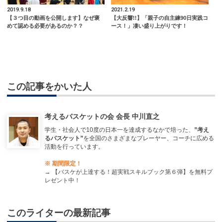
2019.9.18
2021.2.19
【３つ目の動画を公開します】なぜ褒
【大反響!!】「親子の自主練90日実践コ
めて認める必要があるのか？？
ース！」凄い盛り上がりです！
この記事をかいた人
考えるバスケットの会 会長 中川直之
学生・社会人で10度の日本一を達成するなかで培った、
”考え
るバスケット”
を全国のさまざまなプレーヤー、コーチに広める
活動を行っています。
※ 期間限定！
→
【バスケが上達する！超実戦スキルブック第６弾】を無料プ
レゼント中！
このライターの最新記事