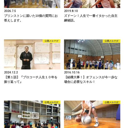
2026.7.5
2019.8.10
プリンストンに届いた10個の質問にお
ズドーン！人生で一番イタかった自主
答えします。
練秘話。
公開メルマガ
公開メルマガ
2024.12.2
2016.10.16
【第１話】『プロコーチ人生１０年を
【結構大事！】オフェンスが今一歩な
振り返って』
場合に必要なスキル！
公開メルマガ
公開メルマガ