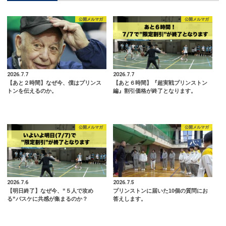
公開メルマガ
公開メルマガ
2026.7.7
2026.7.7
【あと２時間】なぜ今、僕はプリンス
【あと６時間】『超実戦プリンストン
トンを伝えるのか。
編』割引価格が終了となります。
公開メルマガ
公開メルマガ
2026.7.6
2026.7.5
【明日終了】なぜ今、”５人で攻め
プリンストンに届いた10個の質問にお
る”バスケに共感が集まるのか？
答えします。