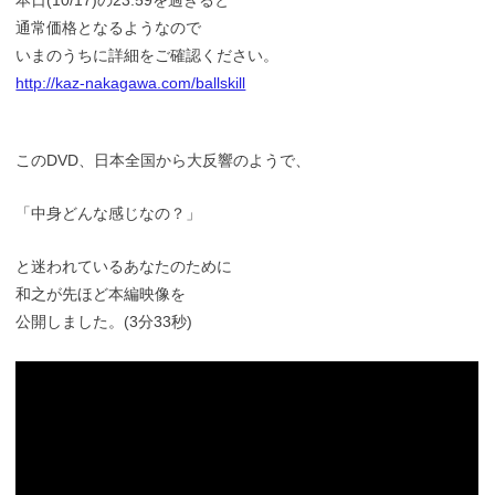
本日(10/17)の23:59を過ぎると
通常価格となるようなので
いまのうちに詳細をご確認ください。
http://kaz-nakagawa.com/ballskill
このDVD、日本全国から大反響のようで、
「中身どんな感じなの？」
と迷われているあなたのために
和之が先ほど本編映像を
公開しました。(3分33秒)