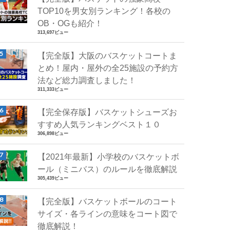
TOP10を男女別ランキング！各校の
OB・OGも紹介！
313,697ビュー
【完全版】大阪のバスケットコートま
とめ！屋内・屋外の全25施設の予約方
法など総力調査しました！
311,333ビュー
【完全保存版】バスケットシューズお
すすめ人気ランキングベスト１０
306,898ビュー
【2021年最新】小学校のバスケットボ
ール（ミニバス）のルールを徹底解説
305,439ビュー
【完全版】バスケットボールのコート
サイズ・各ラインの意味をコート図で
徹底解説！