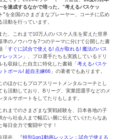
一を達成するなかで培った、”考えるバスケッ
ト”
を全国のさまざまなプレーヤー、コーチに広め
る活動を行っています。
また、これまで10万人のバスケ人生を変えた世界
基準のノウハウを7つのテーマに分けて公開した書
籍「
すぐに試合で使える! 点が取れる! 魔法のバス
ケレッスン
」、プロ選手たちも実践しているドリ
ルも収録した自主に特化した書籍「
考えるバスケ
ットボール! 超自主練66
」の著者でもあります。
このほかにもプロアスリートメンタルコーチとし
ても活動しており、Bリーグ、実業団選手などのメ
ンタルサポートをしてたりもします。
これまでのさまざまな実戦経験を、日本各地の子
供から社会人まで幅広い層に伝えていけたらなあ
と毎日全力で奮闘中です！
※現在、
『特別1on1動画レッスン：試合で使える