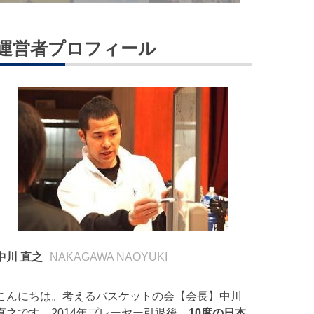
運営者プロフィール
中川 直之
NAKAGAWA NAOYUKI
こんにちは。考えるバスケットの会【会長】中川
直之です。2014年プレーヤー引退後、
10度の日本