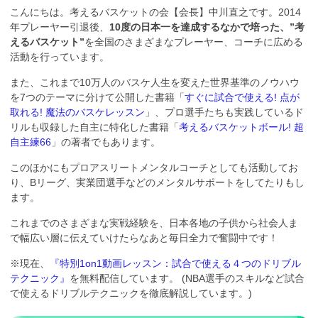
こんにちは。考えるバスケットの会【会長】中川直之です。2014
年プレーヤー引退後、
10度の日本一を達成するなかで培った、”考
えるバスケット”
を全国のさまざまなプレーヤー、コーチに広める
活動を行っています。
また、これまで10万人のバスケ人生を変えた世界基準のノウハウ
を7つのテーマに分けて公開した書籍「
すぐに試合で使える! 点が
取れる! 魔法のバスケレッスン
」、プロ選手たちも実践しているド
リルも収録した自主に特化した書籍「
考えるバスケットボール! 超
自主練66
」の著者でもあります。
このほかにもプロアスリートメンタルコーチとしても活動してお
り、Bリーグ、実業団選手などのメンタルサポートをしてたりもし
ます。
これまでのさまざまな実戦経験を、日本各地の子供から社会人ま
で幅広い層に伝えていけたらなあと毎日全力で奮闘中です！
※現在、
『特別1on1動画レッスン：試合で使える４つのドリブル
テクニック』
を無料配信しています。 (NBA選手のスキルなど試合
で使えるドリブルテクニックを徹底解説しています。)