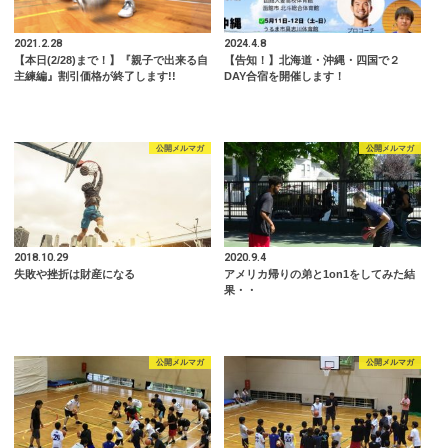
2021.2.28
2024.4.8
【本日(2/28)まで！】『親子で出来る自
【告知！】北海道・沖縄・四国で２
主練編』割引価格が終了します!!
DAY合宿を開催します！
公開メルマガ
公開メルマガ
2018.10.29
2020.9.4
失敗や挫折は財産になる
アメリカ帰りの弟と1on1をしてみた結
果・・
公開メルマガ
公開メルマガ