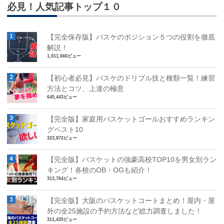
必見！人気記事トップ１０
【完全保存版】バスケのポジション５つの役割を徹底
解説！
1,011,666ビュー
【初心者必見】バスケのドリブル技と種類一覧！練習
方法とコツ、上達の極意
645,443ビュー
【完全版】家庭用バスケットゴールおすすめランキン
グベスト10
323,872ビュー
【完全版】バスケットの強豪高校TOP10を男女別ラン
キング！各校のOB・OGも紹介！
313,764ビュー
【完全版】大阪のバスケットコートまとめ！屋内・屋
外の全25施設の予約方法など総力調査しました！
311,435ビュー