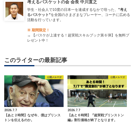
考えるバスケットの会 会長 中川直之
学生・社会人で10度の日本一を達成するなかで培った、
”考え
るバスケット”
を全国のさまざまなプレーヤー、コーチに広める
活動を行っています。
※ 期間限定！
→
【バスケが上達する！超実戦スキルブック第６弾】を無料プ
レゼント中！
このライターの最新記事
公開メルマガ
公開メルマガ
2026.7.7
2026.7.7
【あと２時間】なぜ今、僕はプリンス
【あと６時間】『超実戦プリンストン
トンを伝えるのか。
編』割引価格が終了となります。