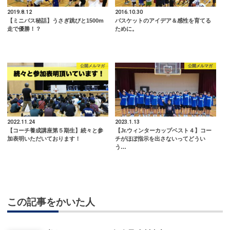
2019.8.12
2016.10.30
【ミニバス秘話】うさぎ跳びと1500m
バスケットのアイデア＆感性を育てる
走で優勝！？
ために。
公開メルマガ
公開メルマガ
2022.11.24
2023.1.13
【コーチ養成講座第５期生】続々と参
【Jr.ウィンターカップベスト４】コー
加表明いただいております！
チがほぼ指示を出さないってどうい
う…
この記事をかいた人