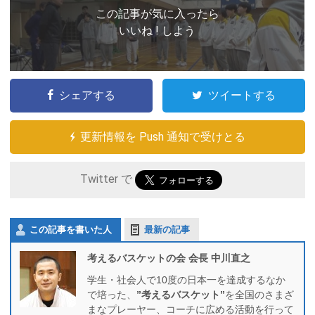
この記事が気に入ったら
いいね ! しよう
シェアする
ツイートする
更新情報を Push 通知で受けとる
Twitter で
この記事を書いた人
最新の記事
考えるバスケットの会 会長 中川直之
学生・社会人で10度の日本一を達成するなか
で培った、
”考えるバスケット”
を全国のさまざ
まなプレーヤー、コーチに広める活動を行って