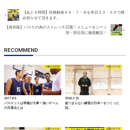
【あと６時間】特典動画＃６・７・８を本日２３：５９で締
め切らせて頂きます。
【保存版】バスケの為のストレッチ22選！メニューをシーン
別・部位別に徹底解説！
RECOMMEND
公開メルマガ
公開メルマガ
2017.8.6
2026.3.25
バスケットは準備が大事！強いチーム
超つまらない練習が日本一をつくった
の共通点とは
話。
公開メルマガ
公開メルマガ