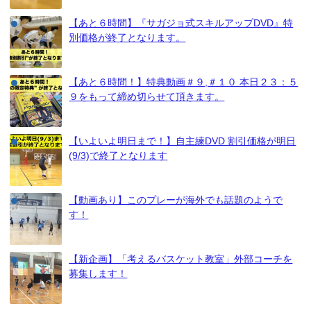
【あと６時間】『サガジョ式スキルアップDVD』特
別価格が終了となります。
【あと６時間！】特典動画＃９,＃１０ 本日２３：５
９をもって締め切らせて頂きます。
【いよいよ明日まで！】自主練DVD 割引価格が明日
(9/3)で終了となります
【動画あり】このプレーが海外でも話題のようで
す！
【新企画】「考えるバスケット教室」外部コーチを
募集します！