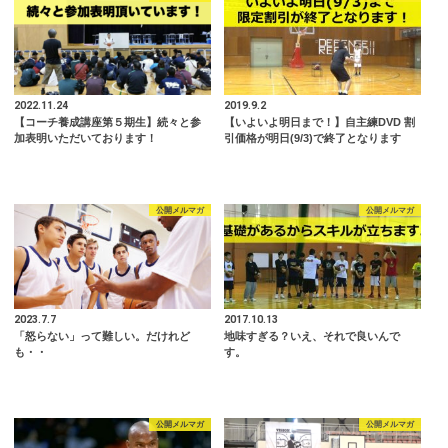
2022.11.24
2019.9.2
【コーチ養成講座第５期生】続々と参
【いよいよ明日まで！】自主練DVD 割
加表明いただいております！
引価格が明日(9/3)で終了となります
公開メルマガ
公開メルマガ
2023.7.7
2017.10.13
「怒らない」って難しい。だけれど
地味すぎる？いえ、それで良いんで
も・・
す。
公開メルマガ
公開メルマガ