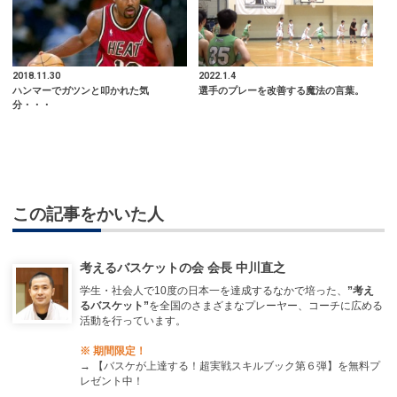
2018.11.30
2022.1.4
ハンマーでガツンと叩かれた気
選手のプレーを改善する魔法の言葉。
分・・・
この記事をかいた人
考えるバスケットの会 会長 中川直之
学生・社会人で10度の日本一を達成するなかで培った、
”考え
るバスケット”
を全国のさまざまなプレーヤー、コーチに広める
活動を行っています。
※ 期間限定！
→
【バスケが上達する！超実戦スキルブック第６弾】を無料プ
レゼント中！