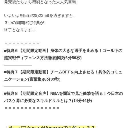
発売後たちまち増刷となった大人気書籍、
いよいよ明日(3/29)23:59を過ぎますと、
３つの期間限定特典が
終了となります↓↓
＝＝＝＝＝＝＝＝＝
■特典６【期間限定動画】身体の大きな選手を止める！ゴール下の
超実戦ディフェンス方法徹底解説(6分59秒)
———————
■特典７【期間限定動画】チームDFFを向上させる！具体的コミュ
ニケーション(言葉集)(8分39秒)
———————
■特典８【期間限定音声】NBAを間近で見た衝撃を語る！今日本の
バスケ界に必要なスキルドリルとは？(14分44秒)
＝＝＝＝＝＝＝＝＝＝＝＝＝＝
「
え、バスケットがAmazonで１位・・？？
」