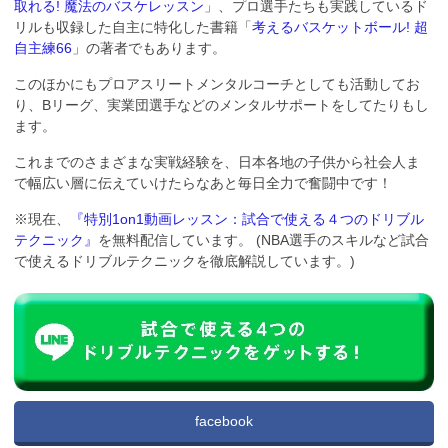
取れる! 魔法のバスケレッスン
」、プロ選手たちも実践しているド
リルも収録した自主に特化した書籍「
考えるバスケットボール! 超
自主練66
」の著者でもあります。
このほかにもプロアスリートメンタルコーチとしても活動してお
り、Bリーグ、実業団選手などのメンタルサポートをしてたりもし
ます。
これまでのさまざまな実戦経験を、日本各地の子供から社会人ま
で幅広い層に伝えていけたらなあと毎日全力で奮闘中です！
※現在、
『特別1on1動画レッスン：試合で使える４つのドリブル
テクニック』
を無料配信しています。 (NBA選手のスキルなど試合
で使えるドリブルテクニックを徹底解説しています。)
facebook