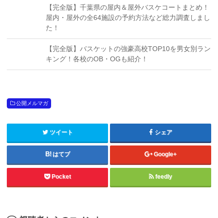
【完全版】千葉県の屋内＆屋外バスケコートまとめ！
屋内・屋外の全64施設の予約方法など総力調査しまし
た！
【完全版】バスケットの強豪高校TOP10を男女別ラン
キング！各校のOB・OGも紹介！
公開メルマガ
ツイート
シェア
はてブ
Google+
Pocket
feedly