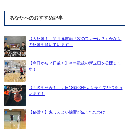
あなたへのおすすめ記事
【大反響！】第４弾書籍『次のプレーは？』かなり
の反響を頂いています！
【今日から２日後！】今年最後の新企画を公開しま
す！
【４名を発表！】明日18時00分よりライブ配信を行
います！
【秘話！】鬼しんどい練習が生まれたわけ