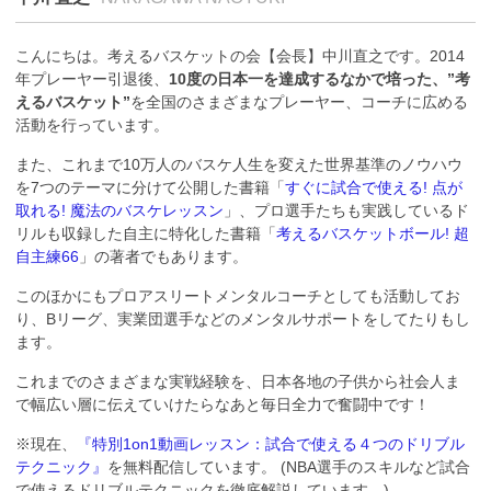
こんにちは。考えるバスケットの会【会長】中川直之です。2014
年プレーヤー引退後、
10度の日本一を達成するなかで培った、”考
えるバスケット”
を全国のさまざまなプレーヤー、コーチに広める
活動を行っています。
また、これまで10万人のバスケ人生を変えた世界基準のノウハウ
を7つのテーマに分けて公開した書籍「
すぐに試合で使える! 点が
取れる! 魔法のバスケレッスン
」、プロ選手たちも実践しているド
リルも収録した自主に特化した書籍「
考えるバスケットボール! 超
自主練66
」の著者でもあります。
このほかにもプロアスリートメンタルコーチとしても活動してお
り、Bリーグ、実業団選手などのメンタルサポートをしてたりもし
ます。
これまでのさまざまな実戦経験を、日本各地の子供から社会人ま
で幅広い層に伝えていけたらなあと毎日全力で奮闘中です！
※現在、
『特別1on1動画レッスン：試合で使える４つのドリブル
テクニック』
を無料配信しています。 (NBA選手のスキルなど試合
で使えるドリブルテクニックを徹底解説しています。)