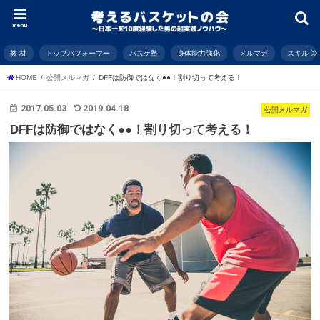
menu
教 材
トップパフォーマー
バスケ塾
身体能力強化
メルマガ
スキル
HOME
公開メルマガ
DFFは防御ではなく●●！割り切って考える！
2017.05.03
2019.04.18
公開メルマガ
DFFは防御ではなく●●！割り切って考える！