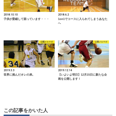
2018.10.10
2018.6.2
子供が委縮して困っています・・・
1on1でコースに入られてしまうあなた
へ
公開メルマガ
公開メルマガ
2019.3.3
2019.12.14
世界に挑んだオレの弟。
【いよいよ明日】12月15日に新たな企
画を公開します！
この記事をかいた人