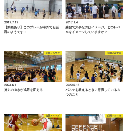
2019.7.19
2017.1.4
【動画あり】このプレーが海外でも話
練習で大事なのはイメージ。どのレベ
題のようです！
ルをイメージしていますか？
公開メルマガ
公開メルマガ
2023.6.1
2020.5.15
努力の向きが成果を変える
バスケを教えるときに意識している３
つのこと
公開メルマガ
公開メルマガ