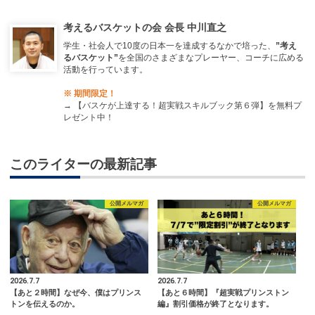
考えるバスケットの会 会長 中川直之
学生・社会人で10度の日本一を達成するなかで培った、
”考え
るバスケット”
を全国のさまざまなプレーヤー、コーチに広める
活動を行っています。
※ 期間限定！
→
【バスケが上達する！超実戦スキルブック第６弾】を無料プ
レゼント中！
このライターの最新記事
公開メルマガ
公開メルマガ
2026.7.7
2026.7.7
【あと２時間】なぜ今、僕はプリンス
【あと６時間】『超実戦プリンストン
トンを伝えるのか。
編』割引価格が終了となります。