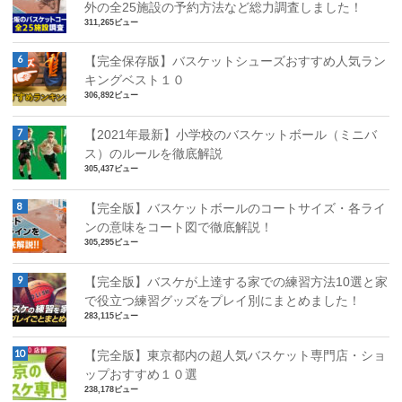
外の全25施設の予約方法など総力調査しました！
311,265ビュー
【完全保存版】バスケットシューズおすすめ人気ラン
キングベスト１０
306,892ビュー
【2021年最新】小学校のバスケットボール（ミニバ
ス）のルールを徹底解説
305,437ビュー
【完全版】バスケットボールのコートサイズ・各ライ
ンの意味をコート図で徹底解説！
305,295ビュー
【完全版】バスケが上達する家での練習方法10選と家
で役立つ練習グッズをプレイ別にまとめました！
283,115ビュー
【完全版】東京都内の超人気バスケット専門店・ショ
ップおすすめ１０選
238,178ビュー