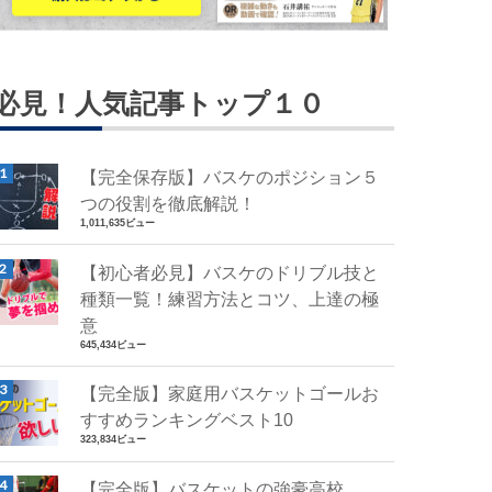
必見！人気記事トップ１０
【完全保存版】バスケのポジション５
つの役割を徹底解説！
1,011,635ビュー
【初心者必見】バスケのドリブル技と
種類一覧！練習方法とコツ、上達の極
意
645,434ビュー
【完全版】家庭用バスケットゴールお
すすめランキングベスト10
323,834ビュー
【完全版】バスケットの強豪高校