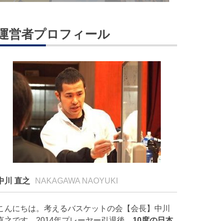
運営者プロフィール
中川 直之
NAKAGAWA NAOYUKI
こんにちは。考えるバスケットの会【会長】中川
直之です。2014年プレーヤー引退後、
10度の日本