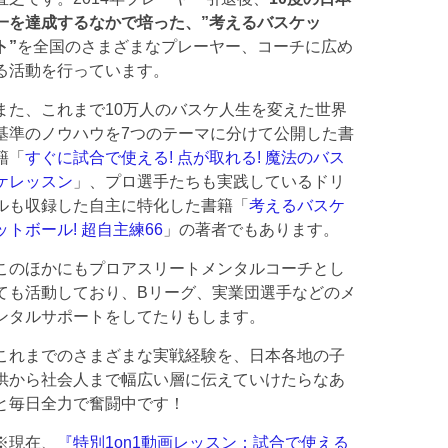
一を達成するなかで培った、”考えるバスケッ
ト”
を全国のさまざまなプレーヤー、コーチに広め
る活動を行っています。
また、これまで10万人のバスケ人生を変えた世界
基準のノウハウを7つのテーマに分けて公開した書
籍「
すぐに試合で使える! 点が取れる! 魔法のバス
ケレッスン
」、プロ選手たちも実践しているドリ
ルも収録した自主に特化した書籍「
考えるバスケ
ットボール! 超自主練66
」の著者でもあります。
このほかにもプロアスリートメンタルコーチとし
ても活動しており、Bリーグ、実業団選手などのメ
ンタルサポートをしてたりもします。
これまでのさまざまな実戦経験を、日本各地の子
供から社会人まで幅広い層に伝えていけたらなあ
と毎日全力で奮闘中です！
※現在、
『特別1on1動画レッスン：試合で使える