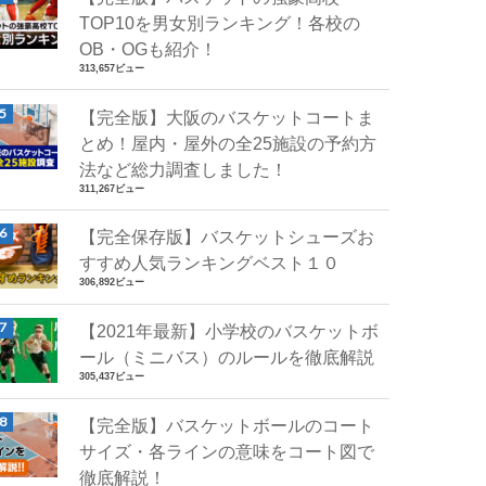
TOP10を男女別ランキング！各校の
OB・OGも紹介！
313,657ビュー
【完全版】大阪のバスケットコートま
とめ！屋内・屋外の全25施設の予約方
法など総力調査しました！
311,267ビュー
【完全保存版】バスケットシューズお
すすめ人気ランキングベスト１０
306,892ビュー
【2021年最新】小学校のバスケットボ
ール（ミニバス）のルールを徹底解説
305,437ビュー
【完全版】バスケットボールのコート
サイズ・各ラインの意味をコート図で
徹底解説！