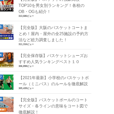
TOP10を男女別ランキング！各校の
OB・OGも紹介！
313,686ビュー
【完全版】大阪のバスケットコートま
とめ！屋内・屋外の全25施設の予約方
法など総力調査しました！
311,316ビュー
【完全保存版】バスケットシューズお
すすめ人気ランキングベスト１０
306,898ビュー
【2021年最新】小学校のバスケットボ
ール（ミニバス）のルールを徹底解説
305,439ビュー
【完全版】バスケットボールのコート
サイズ・各ラインの意味をコート図で
徹底解説！