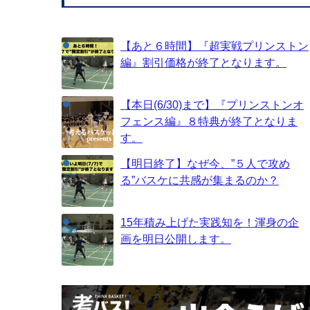
【あと６時間】『超実戦プリンストン
編』割引価格が終了となります。
【本日(6/30)まで】『プリンストンオ
フェンス編』８特典が終了となりま
す。
【明日終了】なぜ今、”５人で攻め
る”バスケに共感が集まるのか？
15年積み上げた実践知を！渾身の企
画を明日公開します。