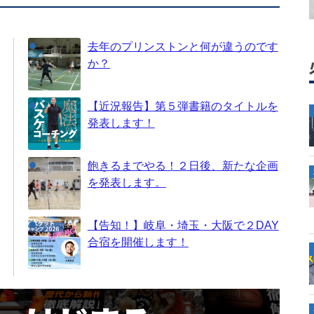
去年のプリンストンと何が違うのです
か？
【近況報告】第５弾書籍のタイトルを
発表します！
飽きるまでやる！２日後、新たな企画
を発表します。
【告知！】岐阜・埼玉・大阪で２DAY
合宿を開催します！