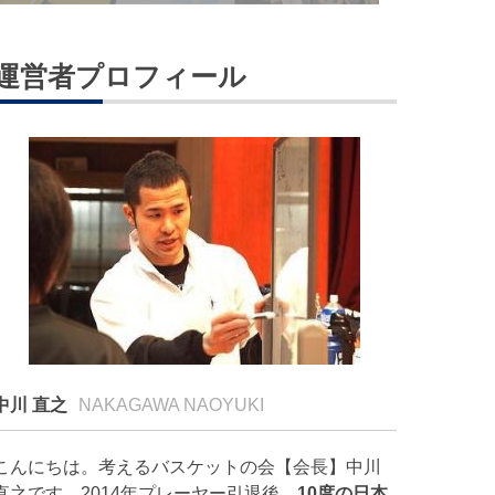
運営者プロフィール
中川 直之
NAKAGAWA NAOYUKI
こんにちは。考えるバスケットの会【会長】中川
直之です。2014年プレーヤー引退後、
10度の日本