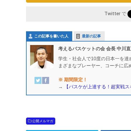
Twitter で
この記事を書いた人
最新の記事
考えるバスケットの会 会長 中川
学生・社会人で10度の日本一を達
まざまなプレーヤー、コーチに広
※ 期間限定！
→
【バスケが上達する！超実戦ス
公開メルマガ