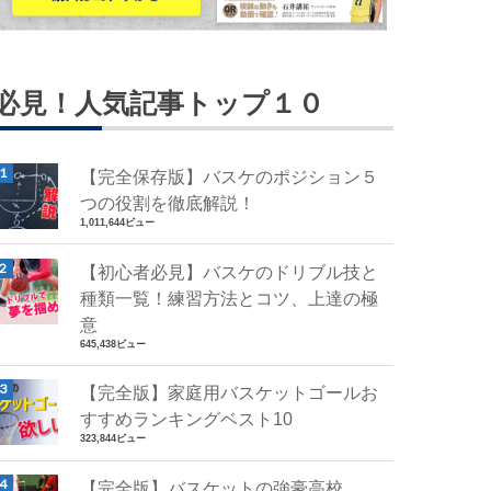
必見！人気記事トップ１０
【完全保存版】バスケのポジション５
つの役割を徹底解説！
1,011,644ビュー
【初心者必見】バスケのドリブル技と
種類一覧！練習方法とコツ、上達の極
意
645,438ビュー
【完全版】家庭用バスケットゴールお
すすめランキングベスト10
323,844ビュー
【完全版】バスケットの強豪高校