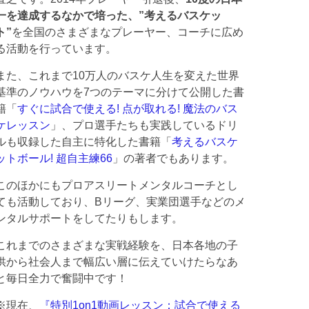
一を達成するなかで培った、”考えるバスケッ
ト”
を全国のさまざまなプレーヤー、コーチに広め
る活動を行っています。
また、これまで10万人のバスケ人生を変えた世界
基準のノウハウを7つのテーマに分けて公開した書
籍「
すぐに試合で使える! 点が取れる! 魔法のバス
ケレッスン
」、プロ選手たちも実践しているドリ
ルも収録した自主に特化した書籍「
考えるバスケ
ットボール! 超自主練66
」の著者でもあります。
このほかにもプロアスリートメンタルコーチとし
ても活動しており、Bリーグ、実業団選手などのメ
ンタルサポートをしてたりもします。
これまでのさまざまな実戦経験を、日本各地の子
供から社会人まで幅広い層に伝えていけたらなあ
と毎日全力で奮闘中です！
※現在、
『特別1on1動画レッスン：試合で使える