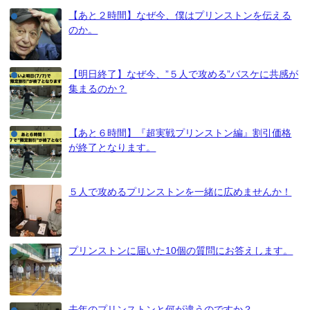
【あと２時間】なぜ今、僕はプリンストンを伝える
のか。
【明日終了】なぜ今、”５人で攻める”バスケに共感が
集まるのか？
【あと６時間】『超実戦プリンストン編』割引価格
が終了となります。
５人で攻めるプリンストンを一緒に広めませんか！
プリンストンに届いた10個の質問にお答えします。
去年のプリンストンと何が違うのですか？