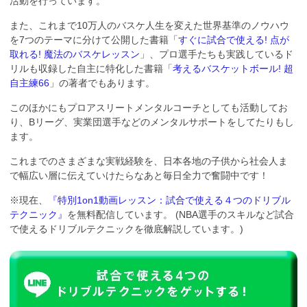
活動を行っています。
また、これまで10万人のバスケ人生を変えた世界基準のノウハウ
を7つのテーマに分けて公開した書籍「
すぐに試合で使える! 点が
取れる! 魔法のバスケレッスン
」、プロ選手たちも実践しているド
リルも収録した自主に特化した書籍「
考えるバスケットボール! 超
自主練66
」の著者でもあります。
このほかにもプロアスリートメンタルコーチとしても活動してお
り、Bリーグ、実業団選手などのメンタルサポートをしてたりもし
ます。
これまでのさまざまな実戦経験を、日本各地の子供から社会人ま
で幅広い層に伝えていけたらなあと毎日全力で奮闘中です！
※現在、
『特別1on1動画レッスン：試合で使える４つのドリブル
テクニック』
を無料配信しています。 (NBA選手のスキルなど試合
で使えるドリブルテクニックを徹底解説しています。)