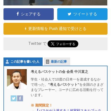
シェアする
ツイートする
更新情報を Push 通知で受けとる
Twitter で
この記事を書いた人
最新の記事
考えるバスケットの会 会長 中川直之
学生・社会人で10度の日本一を達成するなか
で培った、
”考えるバスケット”
を全国のさまざ
まなプレーヤー、コーチに広める活動を行って
います。
※ 期間限定！
→
【バスケが上達する！超実戦スキルブック