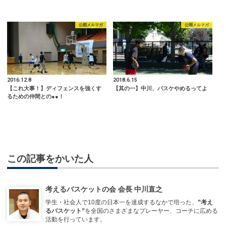
公開メルマガ
公開メルマガ
2016.12.8
2018.6.15
【これ大事！】ディフェンスを強くす
【其の一】中川、バスケやめるってよ
るための仲間との●●！
この記事をかいた人
考えるバスケットの会 会長 中川直之
学生・社会人で10度の日本一を達成するなかで培った、
”考え
るバスケット”
を全国のさまざまなプレーヤー、コーチに広める
活動を行っています。