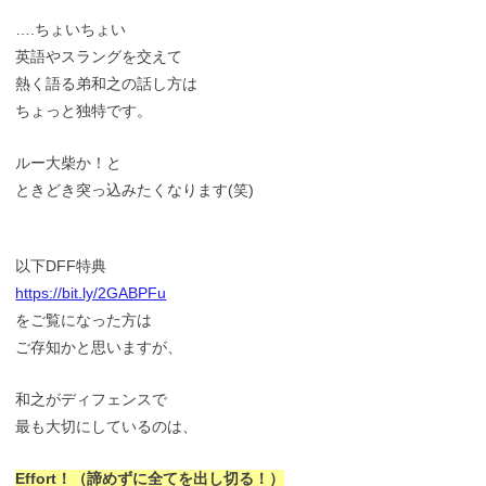
….ちょいちょい
英語やスラングを交えて
熱く語る弟和之の話し方は
ちょっと独特です。
ルー大柴か！と
ときどき突っ込みたくなります(笑)
以下DFF特典
https://bit.ly/2GABPFu
をご覧になった方は
ご存知かと思いますが、
和之がディフェンスで
最も大切にしているのは、
Effort！（諦めずに全てを出し切る！）