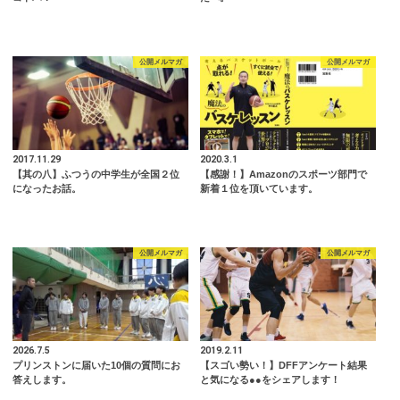
公開メルマガ
公開メルマガ
2017.11.29
2020.3.1
【其の八】ふつうの中学生が全国２位
【感謝！】Amazonのスポーツ部門で
になったお話。
新着１位を頂いています。
公開メルマガ
公開メルマガ
2026.7.5
2019.2.11
プリンストンに届いた10個の質問にお
【スゴい勢い！】DFFアンケート結果
答えします。
と気になる●●をシェアします！