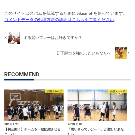
このサイトはスパムを低減するために Akismet を使っています。
コメントデータの処理方法の詳細はこちらをご覧ください
。
ずる賢いプレーはお好きですか？
DFF脚力を強化したいあなたへ
RECOMMEND
公開メルマガ
公開メルマガ
2019.1.23
2020.2.10
【初公開！】チームを一致団結させる
「思いきっていけー！」が難しいあな
コトバ！
たへ。