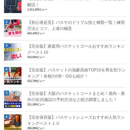
解説！
1,011,650ビュー
【初心者必見】バスケのドリブル技と種類一覧！練習
方法とコツ、上達の極意
645,439ビュー
【完全版】家庭用バスケットゴールおすすめランキン
グベスト10
323,854ビュー
【完全版】バスケットの強豪高校TOP10を男女別ラン
キング！各校のOB・OGも紹介！
313,708ビュー
【完全版】大阪のバスケットコートまとめ！屋内・屋
外の全25施設の予約方法など総力調査しました！
311,349ビュー
【完全保存版】バスケットシューズおすすめ人気ラン
キングベスト１０
306,898ビュー