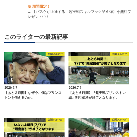
※ 期間限定！
→
【バスケが上達する！超実戦スキルブック第６弾】を無料プ
レゼント中！
このライターの最新記事
公開メルマガ
公開メルマガ
2026.7.7
2026.7.7
【あと２時間】なぜ今、僕はプリンス
【あと６時間】『超実戦プリンストン
トンを伝えるのか。
編』割引価格が終了となります。
公開メルマガ
公開メルマガ