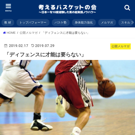
menu
教 材
トップパフォーマー
バスケ塾
身体能力強化
メルマガ
スキル
HOME
公開メルマガ
「ディフェンスに才能は要らない」
2019.02.17
2019.07.29
公開メルマガ
「ディフェンスに才能は要らない」