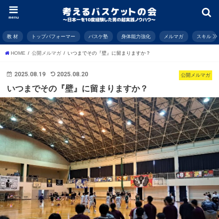
menu
教 材
トップパフォーマー
バスケ塾
身体能力強化
メルマガ
スキル
HOME
公開メルマガ
いつまでその『壁』に留まりますか？
2025.08.19
2025.08.20
公開メルマガ
いつまでその『壁』に留まりますか？