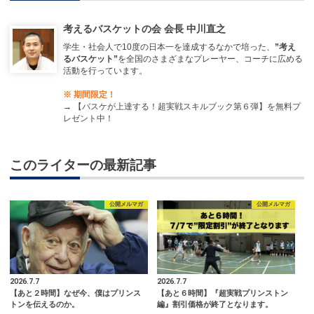
考えるバスケットの会 会長 中川直之
学生・社会人で10度の日本一を達成するなかで培った、
”考え
るバスケット”
を全国のさまざまなプレーヤー、コーチに広める
活動を行っています。
※ 期間限定！
→
【バスケが上達する！超実戦スキルブック第６弾】を無料プ
レゼント中！
このライターの最新記事
公開メルマガ
公開メルマガ
2026.7.7
2026.7.7
【あと２時間】なぜ今、僕はプリンス
【あと６時間】『超実戦プリンストン
トンを伝えるのか。
編』割引価格が終了となります。