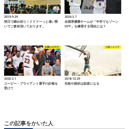
2019.9.29
2024.3.7
明日で締め切り！ドドドーっと凄い勢
全国準優勝チームが「中学でもゾーン
いでご参加頂いております。
OFF」を練習する理由とは？
公開メルマガ
公開メルマガ
2020.2.1
2018.10.29
コービー・ブライアント選手の訃報を
失敗や挫折は財産になる
受けて
この記事をかいた人