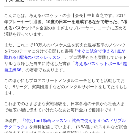
こんにちは。考えるバスケットの会【会長】中川直之です。2014
年プレーヤー引退後、
10度の日本一を達成するなかで培った、”考
えるバスケット”
を全国のさまざまなプレーヤー、コーチに広める
活動を行っています。
また、これまで10万人のバスケ人生を変えた世界基準のノウハウ
を7つのテーマに分けて公開した書籍「
すぐに試合で使える! 点が
取れる! 魔法のバスケレッスン
」、プロ選手たちも実践しているド
リルも収録した自主に特化した書籍「
考えるバスケットボール! 超
自主練66
」の著者でもあります。
このほかにもプロアスリートメンタルコーチとしても活動してお
り、Bリーグ、実業団選手などのメンタルサポートをしてたりもし
ます。
これまでのさまざまな実戦経験を、日本各地の子供から社会人ま
で幅広い層に伝えていけたらなあと毎日全力で奮闘中です！
※現在、
『特別1on1動画レッスン：試合で使える４つのドリブル
テクニック』
を無料配信しています。 (NBA選手のスキルなど試合