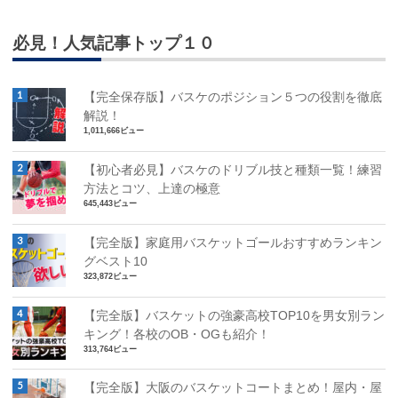
必見！人気記事トップ１０
【完全保存版】バスケのポジション５つの役割を徹底
解説！
1,011,666ビュー
【初心者必見】バスケのドリブル技と種類一覧！練習
方法とコツ、上達の極意
645,443ビュー
【完全版】家庭用バスケットゴールおすすめランキン
グベスト10
323,872ビュー
【完全版】バスケットの強豪高校TOP10を男女別ラン
キング！各校のOB・OGも紹介！
313,764ビュー
【完全版】大阪のバスケットコートまとめ！屋内・屋