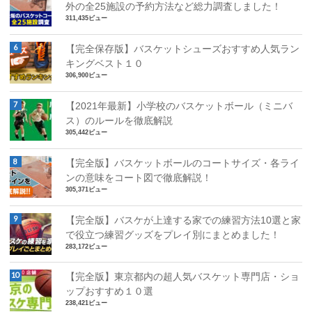
外の全25施設の予約方法など総力調査しました！
311,435ビュー
【完全保存版】バスケットシューズおすすめ人気ラン
キングベスト１０
306,900ビュー
【2021年最新】小学校のバスケットボール（ミニバ
ス）のルールを徹底解説
305,442ビュー
【完全版】バスケットボールのコートサイズ・各ライ
ンの意味をコート図で徹底解説！
305,371ビュー
【完全版】バスケが上達する家での練習方法10選と家
で役立つ練習グッズをプレイ別にまとめました！
283,172ビュー
【完全版】東京都内の超人気バスケット専門店・ショ
ップおすすめ１０選
238,421ビュー