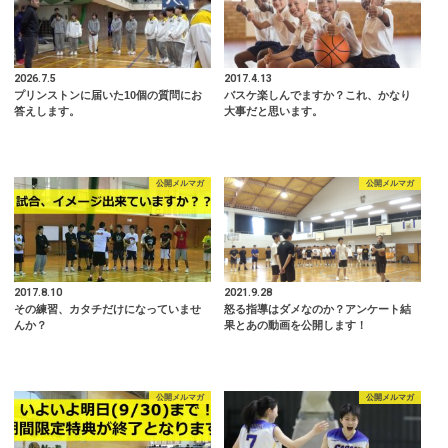
2026.7.5
2017.4.13
プリンストンに届いた10個の質問にお
バスケ楽しんでますか？これ、かなり
答えします。
大事だと思います。
公開メルマガ
公開メルマガ
2017.8.10
2021.9.28
その練習、カタチだけになっていませ
怒る指導はダメなのか？アンケート結
んか？
果とあの動画を公開します！
公開メルマガ
公開メルマガ