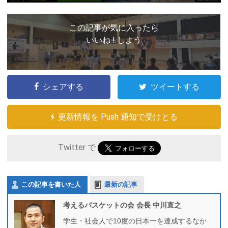
この記事が気に入ったら
いいね ! しよう
シェアする
ツイートする
更新情報を Push 通知で受けとる
Twitter で
この記事を書いた人
最新の記事
考えるバスケットの会 会長 中川直之
学生・社会人で10度の日本一を達成するなか