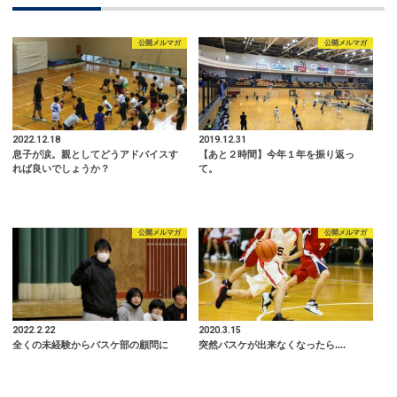
公開メルマガ
公開メルマガ
2022.12.18
2019.12.31
息子が涙。親としてどうアドバイスす
【あと２時間】今年１年を振り返っ
れば良いでしょうか？
て。
公開メルマガ
公開メルマガ
2022.2.22
2020.3.15
全くの未経験からバスケ部の顧問に
突然バスケが出来なくなったら....