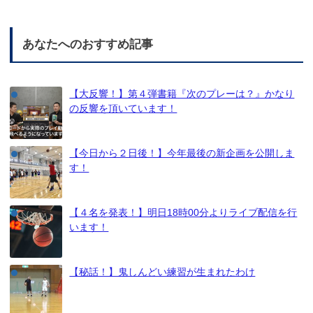
あなたへのおすすめ記事
【大反響！】第４弾書籍『次のプレーは？』かなり
の反響を頂いています！
【今日から２日後！】今年最後の新企画を公開しま
す！
【４名を発表！】明日18時00分よりライブ配信を行
います！
【秘話！】鬼しんどい練習が生まれたわけ