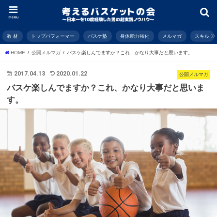
menu
教 材
トップパフォーマー
バスケ塾
身体能力強化
メルマガ
スキル
HOME
公開メルマガ
バスケ楽しんでますか？これ、かなり大事だと思います。
2017.04.13
2020.01.22
公開メルマガ
バスケ楽しんでますか？これ、かなり大事だと思いま
す。