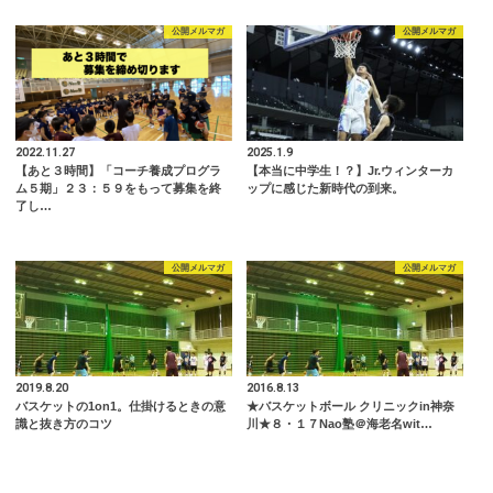
公開メルマガ
公開メルマガ
2022.11.27
2025.1.9
【あと３時間】「コーチ養成プログラ
【本当に中学生！？】Jr.ウィンターカ
ム５期」２３：５９をもって募集を終
ップに感じた新時代の到来。
了し…
公開メルマガ
公開メルマガ
2019.8.20
2016.8.13
バスケットの1on1。仕掛けるときの意
★バスケットボール クリニックin神奈
識と抜き方のコツ
川★８・１７Nao塾＠海老名wit…