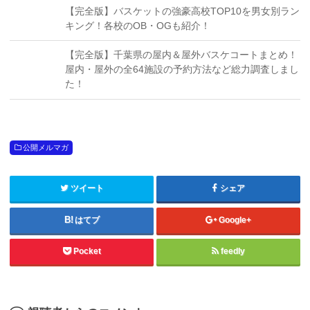
【完全版】バスケットの強豪高校TOP10を男女別ラン
キング！各校のOB・OGも紹介！
【完全版】千葉県の屋内＆屋外バスケコートまとめ！
屋内・屋外の全64施設の予約方法など総力調査しまし
た！
公開メルマガ
ツイート
シェア
はてブ
Google+
Pocket
feedly