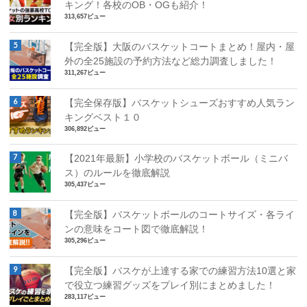
キング！各校のOB・OGも紹介！
313,657ビュー
【完全版】大阪のバスケットコートまとめ！屋内・屋
外の全25施設の予約方法など総力調査しました！
311,267ビュー
【完全保存版】バスケットシューズおすすめ人気ラン
キングベスト１０
306,892ビュー
【2021年最新】小学校のバスケットボール（ミニバ
ス）のルールを徹底解説
305,437ビュー
【完全版】バスケットボールのコートサイズ・各ライ
ンの意味をコート図で徹底解説！
305,296ビュー
【完全版】バスケが上達する家での練習方法10選と家
で役立つ練習グッズをプレイ別にまとめました！
283,117ビュー