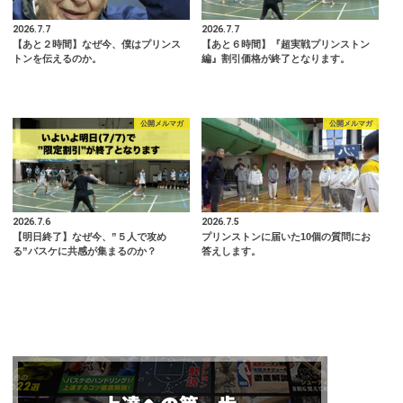
2026.7.7
2026.7.7
【あと２時間】なぜ今、僕はプリンス
【あと６時間】『超実戦プリンストン
トンを伝えるのか。
編』割引価格が終了となります。
公開メルマガ
公開メルマガ
2026.7.6
2026.7.5
【明日終了】なぜ今、”５人で攻め
プリンストンに届いた10個の質問にお
る”バスケに共感が集まるのか？
答えします。