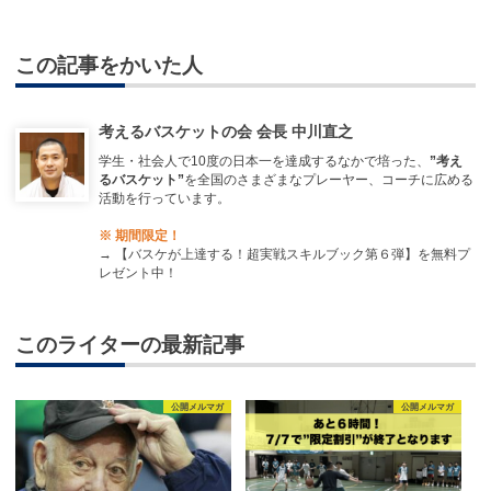
この記事をかいた人
考えるバスケットの会 会長 中川直之
学生・社会人で10度の日本一を達成するなかで培った、
”考え
るバスケット”
を全国のさまざまなプレーヤー、コーチに広める
活動を行っています。
※ 期間限定！
→
【バスケが上達する！超実戦スキルブック第６弾】を無料プ
レゼント中！
このライターの最新記事
公開メルマガ
公開メルマガ