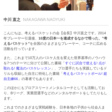
中川 直之
NAKAGAWA NAOYUKI
こんにちは。考えるバスケットの会【会長】中川直之です。2014
年プレーヤー引退後、
10度の日本一を達成するなかで培った、”考
えるバスケット”
を全国のさまざまなプレーヤー、コーチに広める
活動を行っています。
また、これまで10万人のバスケ人生を変えた世界基準のノウハウ
を7つのテーマに分けて公開した書籍「
すぐに試合で使える! 点が
取れる! 魔法のバスケレッスン
」、プロ選手たちも実践しているド
リルも収録した自主に特化した書籍「
考えるバスケットボール! 超
自主練66
」の著者でもあります。
このほかにもプロアスリートメンタルコーチとしても活動してお
り、Bリーグ、実業団選手などのメンタルサポートをしてたりもし
ます。
これまでのさまざまな実戦経験を、日本各地の子供から社会人ま