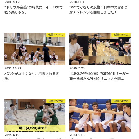
2025.4.12
2018.11.3
”ドリブル全盛”の時代に、今、パスで
SNSでかなりの反響！日本中の皆さま
戦う楽しさを。
がチャレンジを開始しました！
公開メルマガ
公開メルマガ
2021.10.29
2025.7.20
バスケが上手くなり、応援される方
【夏休み特別企画】7/25(金)Bリーガー
法。
藤井祐眞さん特別クリニックを開…
公開メルマガ
公開メルマガ
2025.4.19
2023.3.16