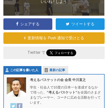
いいね ! しよう
シェアする
ツイートする
更新情報を Push 通知で受けとる
Twitter で
この記事を書いた人
最新の記事
考えるバスケットの会 会長 中川直之
学生・社会人で10度の日本一を達成するなか
で培った、
”考えるバスケット”
を全国のさまざ
まなプレーヤー、コーチに広める活動を行って
います。