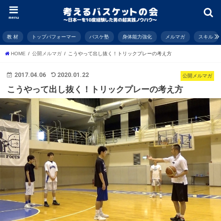
menu
教 材
トップパフォーマー
バスケ塾
身体能力強化
メルマガ
スキル
HOME
公開メルマガ
こうやって出し抜く！トリックプレーの考え方
2017.04.06
2020.01.22
公開メルマガ
こうやって出し抜く！トリックプレーの考え方