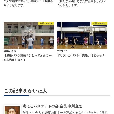
"5人で崩すバスケ” 反響続々！７特典が
【新たな企画】あなたにお聞きしたい
終了となります。
ことがあります。
公開メルマガ
公開メルマガ
2016.11.5
2024.3.1
【最新バスケ動画！】とっておきの●●
ドリブルかパスか「判断」はどっち？
をお教えします！
この記事をかいた人
考えるバスケットの会 会長 中川直之
学生・社会人で10度の日本一を達成するなかで培った、
”考え