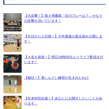
【大反響！】第４弾書籍『次のプレーは？』かなり
の反響を頂いています！
【今日から２日後！】今年最後の新企画を公開しま
す！
【４名を発表！】明日18時00分よりライブ配信を行
います！
【秘話！】鬼しんどい練習が生まれたわけ
【年末特別企画！】あなたにお聞きしたいことがあ
ります。