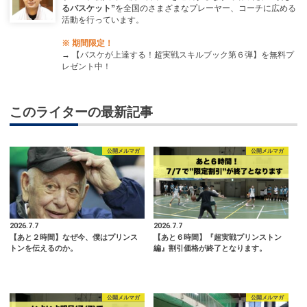
るバスケット”
を全国のさまざまなプレーヤー、コーチに広める
活動を行っています。
※ 期間限定！
→
【バスケが上達する！超実戦スキルブック第６弾】を無料プ
レゼント中！
このライターの最新記事
公開メルマガ
公開メルマガ
2026.7.7
2026.7.7
【あと２時間】なぜ今、僕はプリンス
【あと６時間】『超実戦プリンストン
トンを伝えるのか。
編』割引価格が終了となります。
公開メルマガ
公開メルマガ