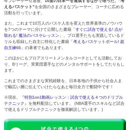
年プレーヤー引退後、
10度の日本一を達成するなかで培った、”考
えるバスケット”
を全国のさまざまなプレーヤー、コーチに広める
活動を行っています。
また、これまで10万人のバスケ人生を変えた世界基準のノウハウ
を7つのテーマに分けて公開した書籍「
すぐに試合で使える! 点が
取れる! 魔法のバスケレッスン
」、プロ選手たちも実践しているド
リルも収録した自主に特化した書籍「
考えるバスケットボール! 超
自主練66
」の著者でもあります。
このほかにもプロアスリートメンタルコーチとしても活動してお
り、Bリーグ、実業団選手などのメンタルサポートをしてたりもし
ます。
これまでのさまざまな実戦経験を、日本各地の子供から社会人ま
で幅広い層に伝えていけたらなあと毎日全力で奮闘中です！
※現在、
『特別1on1動画レッスン：試合で使える４つのドリブル
テクニック』
を無料配信しています。 (NBA選手のスキルなど試合
で使えるドリブルテクニックを徹底解説しています。)