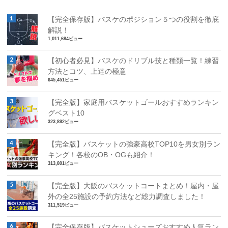
【完全保存版】バスケのポジション５つの役割を徹底
解説！
1,011,684ビュー
【初心者必見】バスケのドリブル技と種類一覧！練習
方法とコツ、上達の極意
645,451ビュー
【完全版】家庭用バスケットゴールおすすめランキン
グベスト10
323,892ビュー
【完全版】バスケットの強豪高校TOP10を男女別ラン
キング！各校のOB・OGも紹介！
313,801ビュー
【完全版】大阪のバスケットコートまとめ！屋内・屋
外の全25施設の予約方法など総力調査しました！
311,519ビュー
【完全保存版】バスケットシューズおすすめ人気ラン