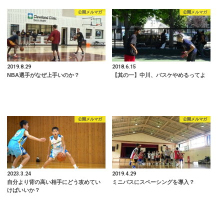
公開メルマガ
公開メルマガ
2019.8.29
2018.6.15
NBA選手がなぜ上手いのか？
【其の一】中川、バスケやめるってよ
公開メルマガ
公開メルマガ
2023.3.24
2019.4.29
自分より背の高い相手にどう攻めてい
ミニバスにスペーシングを導入？
けばいいか？