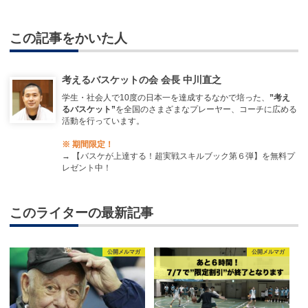
この記事をかいた人
考えるバスケットの会 会長 中川直之
学生・社会人で10度の日本一を達成するなかで培った、
”考え
るバスケット”
を全国のさまざまなプレーヤー、コーチに広める
活動を行っています。
※ 期間限定！
→
【バスケが上達する！超実戦スキルブック第６弾】を無料プ
レゼント中！
このライターの最新記事
公開メルマガ
公開メルマガ