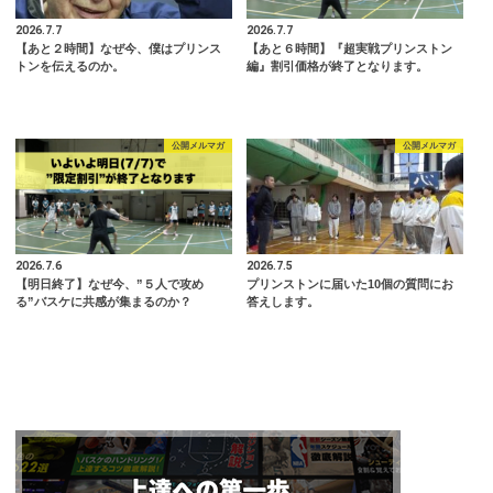
2026.7.7
2026.7.7
【あと２時間】なぜ今、僕はプリンス
【あと６時間】『超実戦プリンストン
トンを伝えるのか。
編』割引価格が終了となります。
公開メルマガ
公開メルマガ
2026.7.6
2026.7.5
【明日終了】なぜ今、”５人で攻め
プリンストンに届いた10個の質問にお
る”バスケに共感が集まるのか？
答えします。