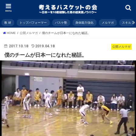
menu
教 材
トップパフォーマー
バスケ塾
身体能力強化
メルマガ
スキル
HOME
公開メルマガ
僕のチームが日本一になれた秘話。
2017.10.18
2019.04.18
公開メルマガ
僕のチームが日本一になれた秘話。