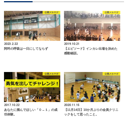
公開メルマガ
公開メルマガ
2023.2.22
2019.10.21
阿吽の呼吸は一日にしてならず
【エピソード】インカレ出場を決めた
感動秘話。
公開メルマガ
公開メルマガ
2017.10.22
2020.11.15
あなたに掴んでほしい「０→１」の成
【11月14日】10か月ぶりの会員クリニ
功体験。
ックをして思ったこと。