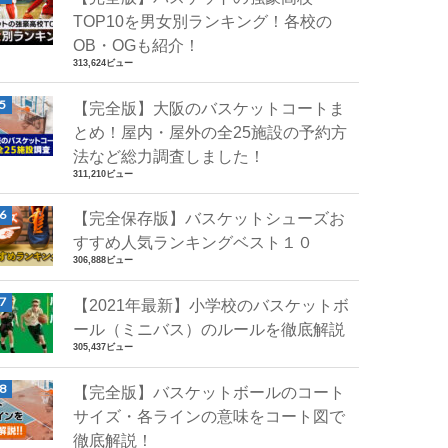
TOP10を男女別ランキング！各校の
OB・OGも紹介！
313,624ビュー
【完全版】大阪のバスケットコートま
とめ！屋内・屋外の全25施設の予約方
法など総力調査しました！
311,210ビュー
【完全保存版】バスケットシューズお
すすめ人気ランキングベスト１０
306,888ビュー
【2021年最新】小学校のバスケットボ
ール（ミニバス）のルールを徹底解説
305,437ビュー
【完全版】バスケットボールのコート
サイズ・各ラインの意味をコート図で
徹底解説！