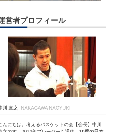
運営者プロフィール
中川 直之
NAKAGAWA NAOYUKI
こんにちは。考えるバスケットの会【会長】中川
直之です。2014年プレーヤー引退後、
10度の日本