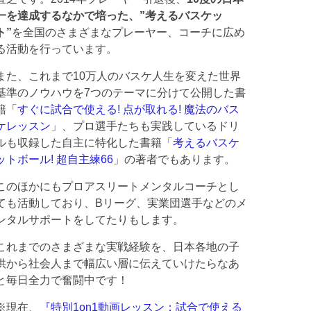
一を達成するなかで培った、”考えるバスケッ
ト”
を全国のさまざまなプレーヤー、コーチに広め
る活動を行っています。
また、これまで10万人のバスケ人生を変えた世界
基準のノウハウを7つのテーマに分けて公開した書
籍「
すぐに試合で使える! 点が取れる! 魔法のバス
ケレッスン
」、プロ選手たちも実践しているドリ
ルも収録した自主に特化した書籍「
考えるバスケ
ットボール! 超自主練66
」の著者でもあります。
このほかにもプロアスリートメンタルコーチとし
ても活動しており、Bリーグ、実業団選手などのメ
ンタルサポートをしてたりもします。
これまでのさまざまな実戦経験を、日本各地の子
供から社会人まで幅広い層に伝えていけたらなあ
と毎日全力で奮闘中です！
※現在、
『特別1on1動画レッスン：試合で使える