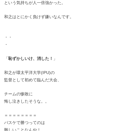
という気持ちが人一倍強かった。
和之はとにかく負けず嫌いなんです。
・・
・
「
恥ずかしいけ、消した！
」
和之が環太平洋大学(IPU)の
監督として初めて臨んだ大会、
チームの惨敗に
悔し泣きしたそうな。。
＝＝＝＝＝＝＝＝
バスケで勝つってのは
難しいことなんや！