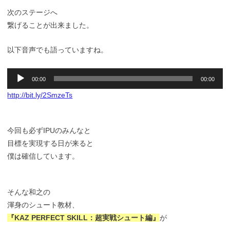
次のステージへ
繋げることが出来ました。
以下音声でも語っていますね。
音
00:00
00:00
声
プ
http://bit.ly/2SmzeTs
レ
ー
ヤ
今回も必ずIPUのみんなと
ー
目標を実現する日が来ると
僕は確信しています。
そんな和之の
渾身のシュート教材、
『KAZ PERFECT SKILL：超実戦シュート編』
が