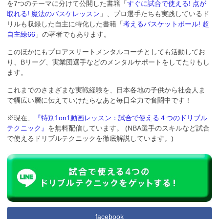
を7つのテーマに分けて公開した書籍「
すぐに試合で使える! 点が
取れる! 魔法のバスケレッスン
」、プロ選手たちも実践しているド
リルも収録した自主に特化した書籍「
考えるバスケットボール! 超
自主練66
」の著者でもあります。
このほかにもプロアスリートメンタルコーチとしても活動してお
り、Bリーグ、実業団選手などのメンタルサポートをしてたりもし
ます。
これまでのさまざまな実戦経験を、日本各地の子供から社会人ま
で幅広い層に伝えていけたらなあと毎日全力で奮闘中です！
※現在、
『特別1on1動画レッスン：試合で使える４つのドリブル
テクニック』
を無料配信しています。 (NBA選手のスキルなど試合
で使えるドリブルテクニックを徹底解説しています。)
facebook