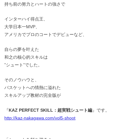
持ち前の努力とハートの強さで
インターハイ得点王、
大学日本一MVP、
アメリカでプロのコートでデビューなど、
自らの夢を叶えた
和之の核心的スキルは
”シュート”でした。
そのノウハウと、
バスケットへの情熱に溢れた
スキルアップ教材の完全版が
『
KAZ PERFECT SKILL：超実戦シュート編
』です。
http://kaz-nakagawa.com/vol5-shoot