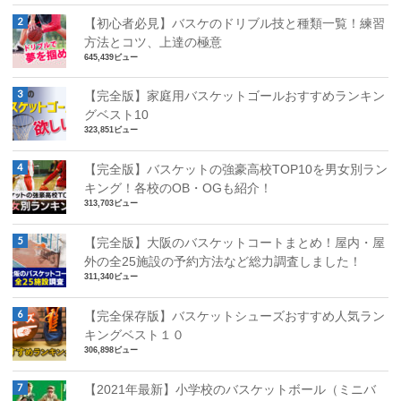
【初心者必見】バスケのドリブル技と種類一覧！練習
方法とコツ、上達の極意
645,439ビュー
【完全版】家庭用バスケットゴールおすすめランキン
グベスト10
323,851ビュー
【完全版】バスケットの強豪高校TOP10を男女別ラン
キング！各校のOB・OGも紹介！
313,703ビュー
【完全版】大阪のバスケットコートまとめ！屋内・屋
外の全25施設の予約方法など総力調査しました！
311,340ビュー
【完全保存版】バスケットシューズおすすめ人気ラン
キングベスト１０
306,898ビュー
【2021年最新】小学校のバスケットボール（ミニバ