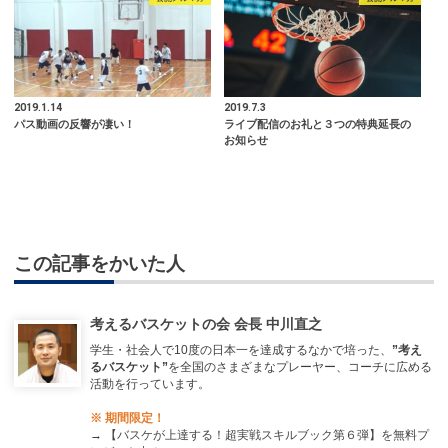
2019.1.14
2019.7.3
パス動画の反響が凄い！
ライブ配信のお礼と３つの特典延長の
お知らせ
この記事をかいた人
考えるバスケットの会 会長 中川直之
学生・社会人で10度の日本一を達成するなかで培った、
”考え
るバスケット”
を全国のさまざまなプレーヤー、コーチに広める
活動を行っています。
※ 期間限定！
→
【バスケが上達する！超実戦スキルブック第６弾】を無料プ