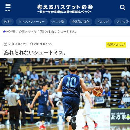
menu
教 材
トップパフォーマー
バスケ塾
身体能力強化
メルマガ
スキル
HOME
公開メルマガ
忘れられないシュートミス。
2019.07.21
2019.07.29
公開メルマガ
忘れられないシュートミス。