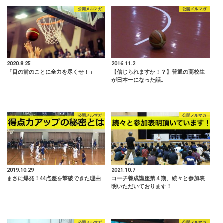
公開メルマガ
公開メルマガ
2020.8.25
2016.11.2
「目の前のことに全力を尽くせ！」
【信じられますか！？】普通の高校生
が日本一になった話。
公開メルマガ
公開メルマガ
2019.10.29
2021.10.7
まさに爆発！44点差を撃破できた理由
コーチ養成講座第４期、続々と参加表
明いただいております！
公開メルマガ
公開メルマガ