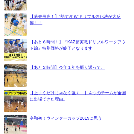
【過去最高！】”熱すぎる”ドリブル強化法が大反
響！！
【あと６時間！】『KAZ超実戦ドリブルワークアウ
ト編』特別価格が終了となります
【あと２時間】今年１年を振り返って。
【上手くだけじゃなく強く！】４つのチームが全国
に出場できた理由。
令和初！ウィンターカップ2019に思う