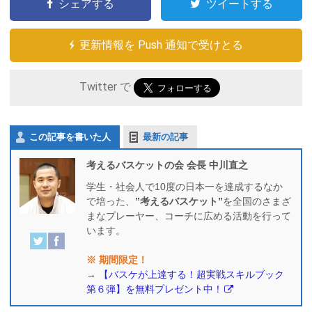
シェアする
ツイートする
更新情報を Push 通知で受けとる
Twitter で
この記事を書いた人
最新の記事
考えるバスケットの会 会長 中川直之
学生・社会人で10度の日本一を達成するなか
で培った、
”考えるバスケット”
を全国のさまざ
まなプレーヤー、コーチに広める活動を行って
います。
※ 期間限定！
→
【バスケが上達する！超実戦スキルブック
第６弾】を無料プレゼント中！