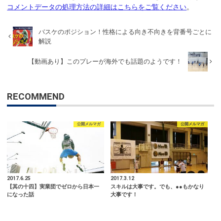
コメントデータの処理方法の詳細はこちらをご覧ください
。
バスケのポジション！性格による向き不向きを背番号ごとに
解説
【動画あり】このプレーが海外でも話題のようです！
RECOMMEND
公開メルマガ
公開メルマガ
2017.6.25
2017.3.12
【其の十四】実業団でゼロから日本一
スキルは大事です。でも、●●もかなり
になった話
大事です！