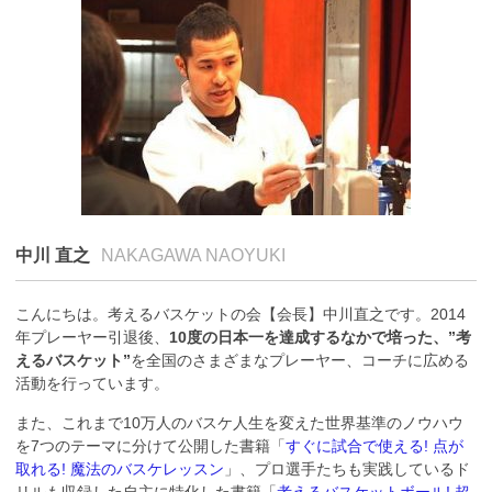
中川 直之
NAKAGAWA NAOYUKI
こんにちは。考えるバスケットの会【会長】中川直之です。2014
年プレーヤー引退後、
10度の日本一を達成するなかで培った、”考
えるバスケット”
を全国のさまざまなプレーヤー、コーチに広める
活動を行っています。
また、これまで10万人のバスケ人生を変えた世界基準のノウハウ
を7つのテーマに分けて公開した書籍「
すぐに試合で使える! 点が
取れる! 魔法のバスケレッスン
」、プロ選手たちも実践しているド
リルも収録した自主に特化した書籍「
考えるバスケットボール! 超