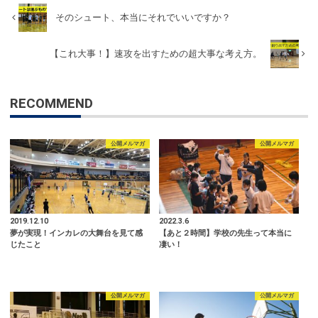
そのシュート、本当にそれでいいですか？
【これ大事！】速攻を出すための超大事な考え方。
RECOMMEND
公開メルマガ
公開メルマガ
2019.12.10
2022.3.6
夢が実現！インカレの大舞台を見て感
【あと２時間】学校の先生って本当に
じたこと
凄い！
公開メルマガ
公開メルマガ