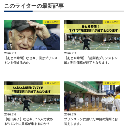
このライターの最新記事
公開メルマガ
公開メルマガ
2026.7.7
2026.7.7
【あと２時間】なぜ今、僕はプリンス
【あと６時間】『超実戦プリンストン
トンを伝えるのか。
編』割引価格が終了となります。
公開メルマガ
公開メルマガ
2026.7.6
2026.7.5
【明日終了】なぜ今、”５人で攻め
プリンストンに届いた10個の質問にお
る”バスケに共感が集まるのか？
答えします。