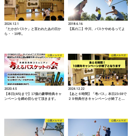
2024.12.1
2018.6.16
「たかがバスケ」と言われたあの日か
【其の二】中川、バスケやめるってよ
ら・・10年。
公開メルマガ
公開メルマガ
2020.4.5
2024.12.22
【本日(4/5)まで】17個の豪華特典キャ
【あと６時間】「考バス」本日23:59で
ンペーンを締め切らせて頂きます。
２９特典付きキャンペーンが終了と…
公開メルマガ
公開メルマガ