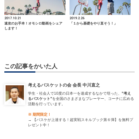
2017.10.21
2019.2.26
速攻のお手本！オモシロ動画をシェア
「１から基礎をやり直そう！」
します！
この記事をかいた人
考えるバスケットの会 会長 中川直之
学生・社会人で10度の日本一を達成するなかで培った、
”考え
るバスケット”
を全国のさまざまなプレーヤー、コーチに広める
活動を行っています。
※ 期間限定！
→
【バスケが上達する！超実戦スキルブック第６弾】を無料プ
レゼント中！