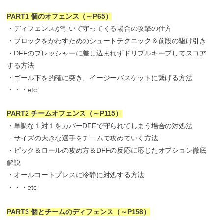
PART1 個のオフェンス（～P65）
・ディフェンスが引いて守ってくる場合の攻撃の仕方
・ブロックをかわすためのシュートテクニック＆前段の駆け引き
・DFFのプレッシャーに差し込まれずドリブルキープしてスコア
する方法
・ゴール下を的確に突き、イージーバスケットに繋げる方法
・・・etc
PART2 チームオフェンス（～P115）
・単調な１対１をカバーDFFで守られてしまう場合の対処法
・サイズの大きな選手をチームで攻めていく方法
・ピック＆ロールの攻め方＆DFFの反応に応じたオプション徹底
解説
・オールコートプレスに冷静に対処する方法
・・・etc
PART3 個とチームのディフェンス（～P158）