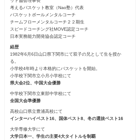
ット協会理事長
考えるバスケット教室（Nao塾）代表
バスケットボールメンタルコーチ
チームフローメンタルコーチ２２期生
スピードコーチング社MOVE認定コーチ
日本実務能力開発協会認定コーチ
経歴
1982年6月6日山口県下関市にて双子の兄として生を授か
る。
小学校4年時より本格的にバスケットを開始。
小学校下関市立小月小学校にて
県大会2位、中国大会優勝
中学校下関市立東部中学校にて
全国大会準優勝
高校山口県立豊浦高校にて
インターハイベスト16、国体ベスト8、冬の選抜ベスト16
大学専修大学にて
大学日本一、学生の主要4大タイトルを制覇