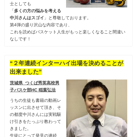
士としても
「
多くの方の悩みを考える
中川さんはスゴイ
」と尊敬しております。
第4弾の盛り沢山な内容であり、
これを読めばバスケット人生がもっと楽しくなること間違い
なしです！
“２年連続インターハイ出場を決めることが
出来ました”
茨城県 つくば秀英高校男
子バスケ部HC 稲葉弘法
うちの生徒も書籍の動画レ
ッスンに出させて頂き、そ
の都度中川さんには実戦駆
け引きをたっぷり教わって
きました。
生徒にとって発見の連続