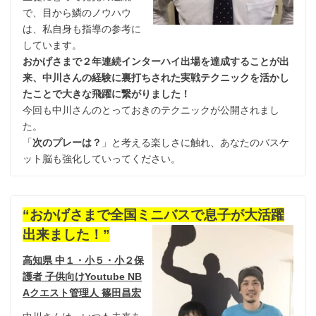
で、目から鱗のノウハウ
は、私自身も指導の参考に
しています。
おかげさまで２年連続インターハイ出場を達成することが出
来、中川さんの経験に裏打ちされた実戦テクニックを活かし
たことで大きな飛躍に繋がりました！
今回も中川さんのとっておきのテクニックが公開されまし
た。
「
次のプレーは？
」と考える楽しさに触れ、あなたのバスケ
ット脳も強化していってください。
“おかげさまで全国ミニバスで息子が大活躍
出来ました！”
高知県 中１・小５・小２保
護者 子供向けYoutube NB
Aクエスト管理人 篠田昌宏