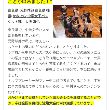
ことが出来ました！”
奈良県 元野球部 奈良県 橿
原(かさはら)中学女子バス
ケット部 大股 真也
奈良県で、中学女子バスケ
部を指導しています。
元野球部の私は、考えるバ
スケットの魅力にどっぷりハマることとなりました。
５年前から中川さんのバスケ塾に出会い、ただの練習メニュ
ーの紹介ではなく、どう取り組むかのコツやプレーヤーの実
戦感覚の部分までしっかり言葉で教えてくださるので、未経
験顧問としてもそこが一番教えづらい部分で、本当に助かり
ました。
トッププレーヤーがプレー中に頭で考えていることを、
丁寧
にその理屈まで教えてもらえるのは、
中川さんのコンテンツ
だけです。
おかげさまで目標としていた県大会１位を達成することがで
き、今は
全国を目指し近畿大会に向け頑張っています。