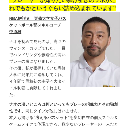
“プレーヤーが知りたい駆け引きのツボがこ
れでもかというぐらい詰め込まれています”
NBA解説者 専修大学女子バス
ケットボール部スキルコーチ
中原雄
ナオを初めて見たのは、高２の
ウィンターカップでした。一目
でハンドリングや創造性の高い
プレーの虜になりました。
その後、私が指揮していた専修
大学に兄弟共に進学してくれ、
４年間で母校初の主要４大タイ
トル制覇に貢献してくれまし
た。
ナオの凄いところは何といってもプレーの想像力とその独創
性です。
同じタイプが他にはいません。
本人も掲げる
”考えるバスケット”
を変幻自在の個人スキル＆
ゲームメイクで体現できる、数少ないプレーヤーの一人だと