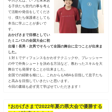
中川さんは、いつも未来あ
る子供たち世代の事を考え
て活動や発信をしてくださ
り、僕たち保護者としても
本当に学ぶことが多いで
す。
おかげさまで目標としてい
たミニバスの全国大会に初
出場！
長男・次男でそろって全国の舞台に立つことが出来ま
した。
１対１でディフェンスをかわすテクニックや、プレッシャー
の中で外角シュートを決める方法など、教わったスキルを大
舞台でも発揮することが出来ました。
全国での経験を糧にし、これからもNBAを目指して息子たち
と高みを目指していきたいと思います。
今回の書籍も必ず見て学ばせていただきます！
“おかげさまで2022年夏の県大会で優勝する