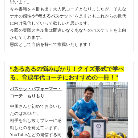
思います。
今や書籍を４冊も出す大人気コーチとなりましたが、そんな
ナオの感性や
”考えるバスケット”
を是非ともこれからの世代
に向け発信していって欲しいと思います。
今回の実践スキル集は間違いなくあなたのバスケットを上向
かせてくれます。
恩師として自信を持って推薦いたします！
“あるあるの悩みばかり！クイズ形式で学べ
る、育成年代コーチにおすすめの一冊！”
バスケットパフォーマー・
コーチ もりもり
中川さんと初めてお会いし
たのは2016年。
相手を出し抜くプレーに感
動したのを覚えています。
YouTubeなどの発信する同