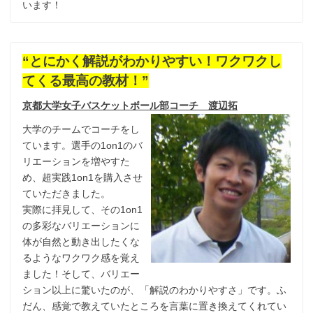
います！
“とにかく解説がわかりやすい！ワクワクし
てくる最高の教材！”
京都大学女子バスケットボール部コーチ 渡辺拓
大学のチームでコーチをし
ています。選手の1on1のバ
リエーションを増やすた
め、超実践1on1を購入させ
ていただきました。
実際に拝見して、その1on1
の多彩なバリエーションに
体が自然と動き出したくな
るようなワクワク感を覚え
ました！そして、バリエー
ション以上に驚いたのが、「解説のわかりやすさ」です。ふ
だん、感覚で教えていたところを言葉に置き換えてくれてい