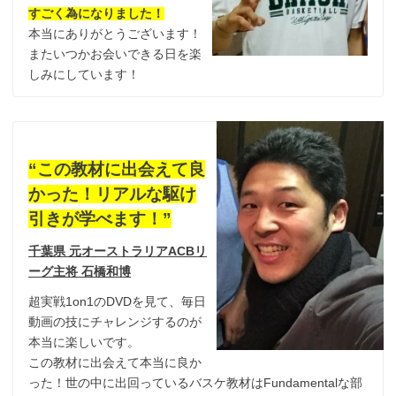
すごく為になりました！
本当にありがとうございます！
またいつかお会いできる日を楽
しみにしています！
“この教材に出会えて良
かった！リアルな駆け
引きが学べます！”
千葉県 元オーストラリアACBリ
ーグ主将 石橋和博
超実戦1on1のDVDを見て、毎日
動画の技にチャレンジするのが
本当に楽しいです。
この教材に出会えて本当に良か
った！世の中に出回っているバスケ教材はFundamentalな部