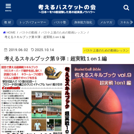
menu
教 材
トップパフォーマー
バスケ塾
身体能力強化
メルマガ
スキル
HOME
バスケの動画
バスケ上達のための動画レッスン
考えるスキルブック第９弾：超実戦１on１編
2019.06.02
2025.10.14
バスケ上達のための動画レッスン
考えるスキルブック第９弾：超実戦１on１編