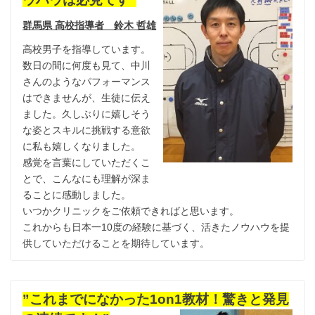
群馬県 高校指導者 鈴木 哲雄
高校男子を指導しています。
数日の間に何度も見て、中川
さんのようなパフォーマンス
はできませんが、生徒に伝え
ました。久しぶりに嬉しそう
な姿とスキルに挑戦する意欲
に私も嬉しくなりました。
感覚を言葉にしていただくこ
とで、こんなにも理解が深ま
ることに感動しました。
いつかクリニックをご依頼できればと思います。
これからも日本一10度の経験に基づく、活きたノウハウを提
供していただけることを期待しています。
”これまでになかった1on1教材！驚きと発見