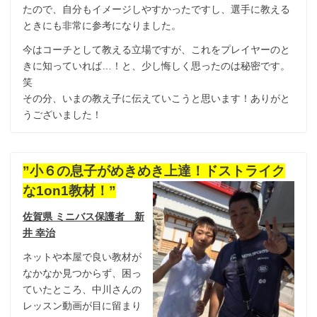
たので、自分もイメージしやすかったですし、選手に教える
ときにも非常に参考になりました。
今はコーチとして教える立場ですが、これをプレイヤーのと
きに知っていれば…！と、少し悔しく思ったのは秘密です。
笑
その分、いまの教え子に伝えていこうと思います！ありがと
うございました！
”小６の息子がめきめき上達！ドストライク
な1on1教材！”
佐賀県 ミニバス保護者 新
井 幸治
ネットや本屋で良い教材が
なかなか見つからず、困っ
ていたところ、中川さんの
レッスン動画が目に留まり