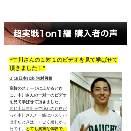
“中川さんの１対１のビデオを見て学ばせて
頂きました！”
U-18日本代表 河村勇輝
高校のステージに上がるとき
に、中川さんの一対一のビデオ
を見て学ばせて頂きました。
同じ山口県出身で憧れの存在だ
った中川さん
と一緒にバスケが
出来たときは、すごく嬉しかっ
たです。
とても貴重な体験で、