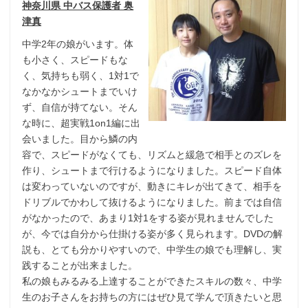
神奈川県 中バス保護者 奥
津真
中学2年の娘がいます。体
も小さく、スピードもな
く、気持ちも弱く、1対1で
なかなかシュートまでいけ
ず、自信が持てない。そん
な時に、超実戦1on1編に出
会いました。目から鱗の内
容で、スピードがなくても、リズムと緩急で相手とのズレを
作り、シュートまで行けるようになりました。スピード自体
は変わっていないのですが、動きにキレが出てきて、相手を
ドリブルでかわして抜けるようになりました。前までは自信
がなかったので、あまり1対1をする姿が見れませんでした
が、今では自分から仕掛ける姿が多く見られます。DVDの解
説も、とても分かりやすいので、中学生の娘でも理解し、実
践することが出来ました。
私の娘もみるみる上達することができたスキルの数々、中学
生のお子さんをお持ちの方にはぜひ見て学んで頂きたいと思