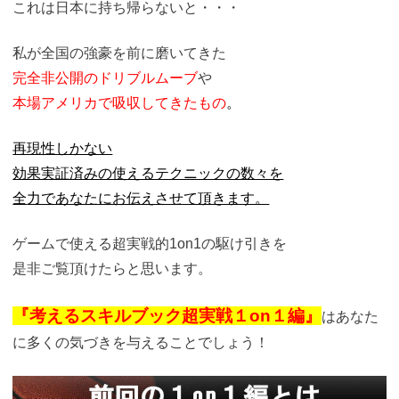
これは日本に持ち帰らないと・・・
私が全国の強豪を前に磨いてきた
完全非公開のドリブルムーブ
や
本場アメリカで吸収してきたもの
。
再現性しかない
効果実証済みの使えるテクニックの数々を
全
力であなたにお伝えさせて頂きます。
ゲームで使える超実戦的1on1の駆け引きを
是非ご覧頂けたらと思います。
『考えるスキルブック超実戦１on１編』
はあなた
に多くの気づきを与えることでしょう！