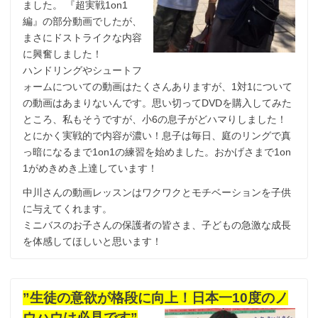
ました。 『超実戦1on1
編』の部分動画でしたが、
まさにドストライクな内容
に興奮しました！
ハンドリングやシュートフ
ォームについての動画はたくさんありますが、1対1について
の動画はあまりないんです。思い切ってDVDを購入してみた
ところ、私もそうですが、小6の息子がどハマりしました！
とにかく実戦的で内容が濃い！息子は毎日、庭のリングで真
っ暗になるまで1on1の練習を始めました。おかげさまで1on
1がめきめき上達しています！
中川さんの動画レッスンはワクワクとモチベーションを子供
に与えてくれます。
ミニバスのお子さんの保護者の皆さま、子どもの急激な成長
を体感してほしいと思います！
”生徒の意欲が格段に向上！日本一10度のノ
ウハウは必見です”