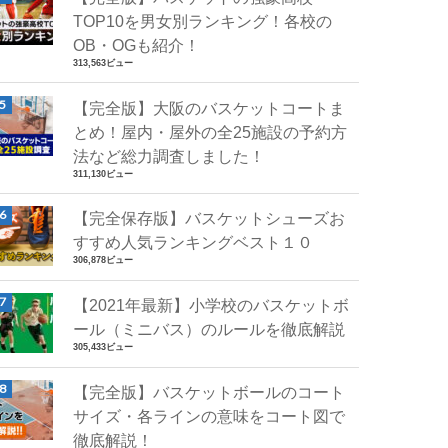
TOP10を男女別ランキング！各校の
OB・OGも紹介！
313,563ビュー
【完全版】大阪のバスケットコートま
とめ！屋内・屋外の全25施設の予約方
法など総力調査しました！
311,130ビュー
【完全保存版】バスケットシューズお
すすめ人気ランキングベスト１０
306,878ビュー
【2021年最新】小学校のバスケットボ
ール（ミニバス）のルールを徹底解説
305,433ビュー
【完全版】バスケットボールのコート
サイズ・各ラインの意味をコート図で
徹底解説！