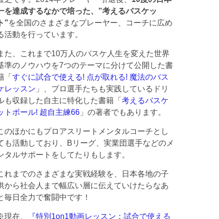
一を達成するなかで培った、”考えるバスケッ
ト”
を全国のさまざまなプレーヤー、コーチに広め
る活動を行っています。
また、これまで10万人のバスケ人生を変えた世界
基準のノウハウを7つのテーマに分けて公開した書
籍「
すぐに試合で使える! 点が取れる! 魔法のバス
ケレッスン
」、プロ選手たちも実践しているドリ
ルも収録した自主に特化した書籍「
考えるバスケ
ットボール! 超自主練66
」の著者でもあります。
このほかにもプロアスリートメンタルコーチとし
ても活動しており、Bリーグ、実業団選手などのメ
ンタルサポートをしてたりもします。
これまでのさまざまな実戦経験を、日本各地の子
供から社会人まで幅広い層に伝えていけたらなあ
と毎日全力で奮闘中です！
※現在、
『特別1on1動画レッスン：試合で使える