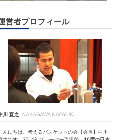
運営者プロフィール
中川 直之
NAKAGAWA NAOYUKI
こんにちは。考えるバスケットの会【会長】中川
直之です。2014年プレーヤー引退後、
10度の日本