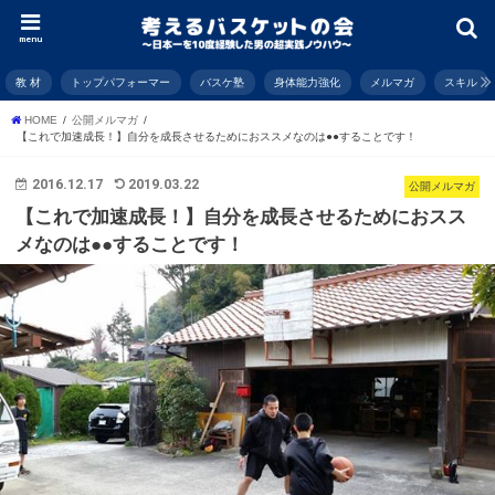
menu
教 材
トップパフォーマー
バスケ塾
身体能力強化
メルマガ
スキル
HOME
公開メルマガ
【これで加速成長！】自分を成長させるためにおススメなのは●●することです！
2016.12.17
2019.03.22
公開メルマガ
【これで加速成長！】自分を成長させるためにおスス
メなのは●●することです！