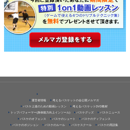
運営者情報
考えるバスケットの会公開メルマガ
バスケ上達のための動画レッスン
考えるバスケットDVD教材
トップパフォーマー(身体能力向上インソール)
バスケグッズ
バスケニュース
バスケのオフェンス
バスケのシュート
バスケのディフェンス
バスケのポジション
バスケのルール
バスケスクール
バスケの用語集