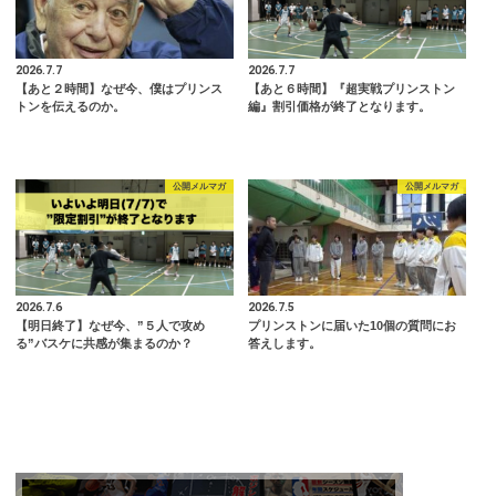
2026.7.7
2026.7.7
【あと２時間】なぜ今、僕はプリンス
【あと６時間】『超実戦プリンストン
トンを伝えるのか。
編』割引価格が終了となります。
公開メルマガ
公開メルマガ
2026.7.6
2026.7.5
【明日終了】なぜ今、”５人で攻め
プリンストンに届いた10個の質問にお
る”バスケに共感が集まるのか？
答えします。