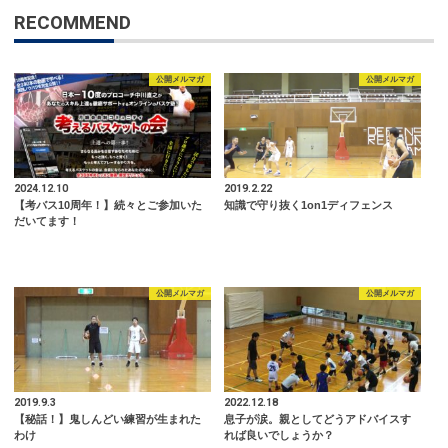
RECOMMEND
公開メルマガ
公開メルマガ
2024.12.10
2019.2.22
【考バス10周年！】続々とご参加いた
知識で守り抜く1on1ディフェンス
だいてます！
公開メルマガ
公開メルマガ
2019.9.3
2022.12.18
【秘話！】鬼しんどい練習が生まれた
息子が涙。親としてどうアドバイスす
わけ
れば良いでしょうか？