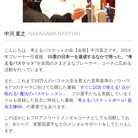
中川 直之
NAKAGAWA NAOYUKI
こんにちは。考えるバスケットの会【会長】中川直之です。2014
年プレーヤー引退後、
10度の日本一を達成するなかで培った、”考
えるバスケット”
を全国のさまざまなプレーヤー、コーチに広める
活動を行っています。
また、これまで10万人のバスケ人生を変えた世界基準のノウハウ
を7つのテーマに分けて公開した書籍「
すぐに試合で使える! 点が
取れる! 魔法のバスケレッスン
」、プロ選手たちも実践しているド
リルも収録した自主に特化した書籍「
考えるバスケットボール! 超
自主練66
」の著者でもあります。
このほかにもプロアスリートメンタルコーチとしても活動してお
り、Bリーグ、実業団選手などのメンタルサポートをしてたりもし
ます。