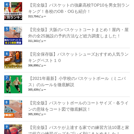
【完全版】バスケットの強豪高校TOP10を男女別ラン
キング！各校のOB・OGも紹介！
313,704ビュー
【完全版】大阪のバスケットコートまとめ！屋内・屋
外の全25施設の予約方法など総力調査しました！
311,341ビュー
【完全保存版】バスケットシューズおすすめ人気ラン
キングベスト１０
306,898ビュー
【2021年最新】小学校のバスケットボール（ミニバ
ス）のルールを徹底解説
305,439ビュー
【完全版】バスケットボールのコートサイズ・各ライ
ンの意味をコート図で徹底解説！
305,330ビュー
【完全版】バスケが上達する家での練習方法10選と家
で役立つ練習グッズをプレイ別にまとめました！