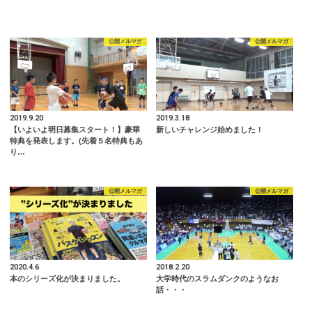
公開メルマガ
公開メルマガ
2019.9.20
2019.3.18
【いよいよ明日募集スタート！】豪華
新しいチャレンジ始めました！
特典を発表します。(先着５名特典もあ
り…
公開メルマガ
公開メルマガ
2020.4.6
2018.2.20
本のシリーズ化が決まりました。
大学時代のスラムダンクのようなお
話・・・