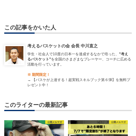
この記事をかいた人
考えるバスケットの会 会長 中川直之
学生・社会人で10度の日本一を達成するなかで培った、
”考え
るバスケット”
を全国のさまざまなプレーヤー、コーチに広める
活動を行っています。
※ 期間限定！
→
【バスケが上達する！超実戦スキルブック第６弾】を無料プ
レゼント中！
このライターの最新記事
公開メルマガ
公開メルマガ