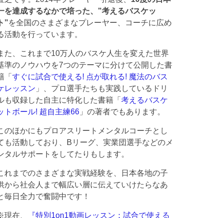
一を達成するなかで培った、”考えるバスケッ
ト”
を全国のさまざまなプレーヤー、コーチに広め
る活動を行っています。
また、これまで10万人のバスケ人生を変えた世界
基準のノウハウを7つのテーマに分けて公開した書
籍「
すぐに試合で使える! 点が取れる! 魔法のバス
ケレッスン
」、プロ選手たちも実践しているドリ
ルも収録した自主に特化した書籍「
考えるバスケ
ットボール! 超自主練66
」の著者でもあります。
このほかにもプロアスリートメンタルコーチとし
ても活動しており、Bリーグ、実業団選手などのメ
ンタルサポートをしてたりもします。
これまでのさまざまな実戦経験を、日本各地の子
供から社会人まで幅広い層に伝えていけたらなあ
と毎日全力で奮闘中です！
※現在、
『特別1on1動画レッスン：試合で使える