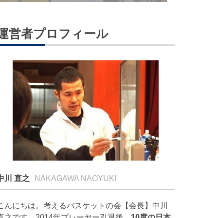
運営者プロフィール
中川 直之
NAKAGAWA NAOYUKI
こんにちは。考えるバスケットの会【会長】中川
直之です。2014年プレーヤー引退後、
10度の日本