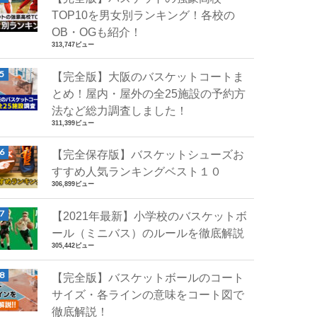
TOP10を男女別ランキング！各校の
OB・OGも紹介！
313,747ビュー
【完全版】大阪のバスケットコートま
とめ！屋内・屋外の全25施設の予約方
法など総力調査しました！
311,399ビュー
【完全保存版】バスケットシューズお
すすめ人気ランキングベスト１０
306,899ビュー
【2021年最新】小学校のバスケットボ
ール（ミニバス）のルールを徹底解説
305,442ビュー
【完全版】バスケットボールのコート
サイズ・各ラインの意味をコート図で
徹底解説！