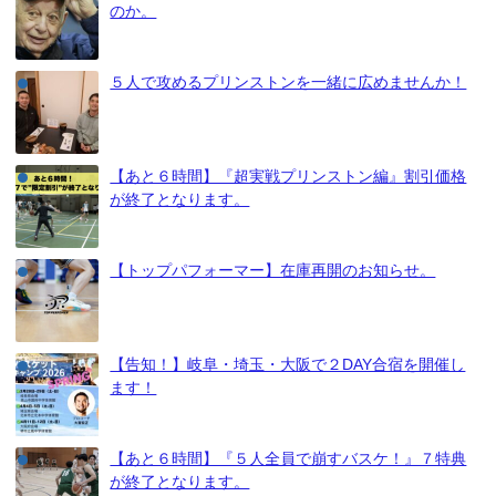
のか。
５人で攻めるプリンストンを一緒に広めませんか！
【あと６時間】『超実戦プリンストン編』割引価格
が終了となります。
【トップパフォーマー】在庫再開のお知らせ。
【告知！】岐阜・埼玉・大阪で２DAY合宿を開催し
ます！
【あと６時間】『５人全員で崩すバスケ！』７特典
が終了となります。