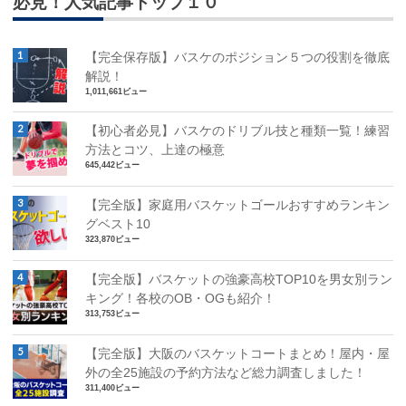
必見！人気記事トップ１０
【完全保存版】バスケのポジション５つの役割を徹底
解説！
1,011,661ビュー
【初心者必見】バスケのドリブル技と種類一覧！練習
方法とコツ、上達の極意
645,442ビュー
【完全版】家庭用バスケットゴールおすすめランキン
グベスト10
323,870ビュー
【完全版】バスケットの強豪高校TOP10を男女別ラン
キング！各校のOB・OGも紹介！
313,753ビュー
【完全版】大阪のバスケットコートまとめ！屋内・屋
外の全25施設の予約方法など総力調査しました！
311,400ビュー