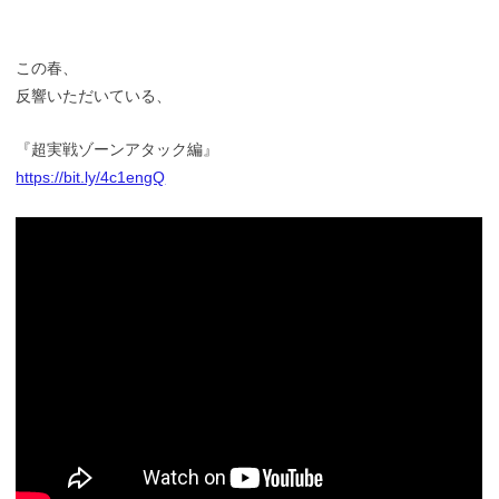
この春、
反響いただいている、
『超実戦ゾーンアタック編』
https://bit.ly/4c1engQ