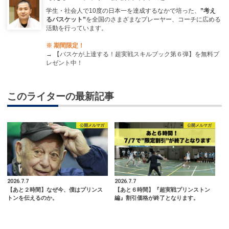
学生・社会人で10度の日本一を達成するなかで培った、
”考え
るバスケット”
を全国のさまざまなプレーヤー、コーチに広める
活動を行っています。
※ 期間限定！
→
【バスケが上達する！超実戦スキルブック第６弾】を無料プ
レゼント中！
このライターの最新記事
公開メルマガ
公開メルマガ
2026.7.7
2026.7.7
【あと２時間】なぜ今、僕はプリンス
【あと６時間】『超実戦プリンストン
トンを伝えるのか。
編』割引価格が終了となります。