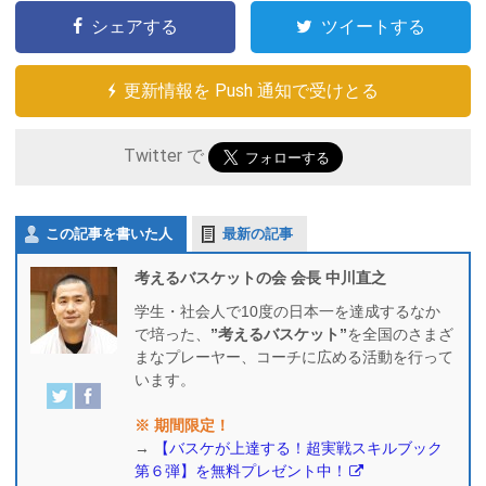
シェアする
ツイートする
更新情報を Push 通知で受けとる
Twitter で
この記事を書いた人
最新の記事
考えるバスケットの会 会長 中川直之
学生・社会人で10度の日本一を達成するなか
で培った、
”考えるバスケット”
を全国のさまざ
まなプレーヤー、コーチに広める活動を行って
います。
※ 期間限定！
→
【バスケが上達する！超実戦スキルブック
第６弾】を無料プレゼント中！