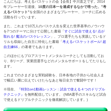
こんにちは。考えるバスケットの会【会長】中川直之です。2014
年プレーヤー引退後、
10度の日本一を達成するなかで培った、”考
えるバスケット”
を全国のさまざまなプレーヤー、コーチに広める
活動を行っています。
また、これまで10万人のバスケ人生を変えた世界基準のノウハウ
を7つのテーマに分けて公開した書籍「
すぐに試合で使える! 点が
取れる! 魔法のバスケレッスン
」、プロ選手たちも実践しているド
リルも収録した自主に特化した書籍「
考えるバスケットボール! 超
自主練66
」の著者でもあります。
このほかにもプロアスリートメンタルコーチとしても活動してお
り、Bリーグ、実業団選手などのメンタルサポートをしてたりもし
ます。
これまでのさまざまな実戦経験を、日本各地の子供から社会人ま
で幅広い層に伝えていけたらなあと毎日全力で奮闘中です！
※現在、
『特別1on1動画レッスン：試合で使える４つのドリブル
テクニック』
を無料配信しています。 (NBA選手のスキルなど試合
で使えるドリブルテクニックを徹底解説しています。)