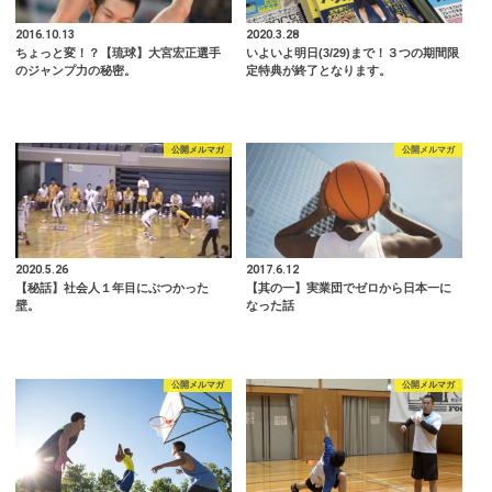
2016.10.13
2020.3.28
ちょっと変！？【琉球】大宮宏正選手
いよいよ明日(3/29)まで！３つの期間限
のジャンプ力の秘密。
定特典が終了となります。
公開メルマガ
公開メルマガ
2020.5.26
2017.6.12
【秘話】社会人１年目にぶつかった
【其の一】実業団でゼロから日本一に
壁。
なった話
公開メルマガ
公開メルマガ