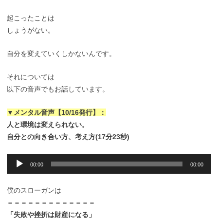
起こったことは
しょうがない。
自分を変えていくしかないんです。
それについては
以下の音声でもお話しています。
▼メンタル音声【10/16発行】：
人と環境は変えられない。
自分との向き合い方、考え方(17分23秒)
音
00:00
00:00
声
プ
レ
僕のスローガンは
ー
＝＝＝＝＝＝＝＝＝＝＝＝＝
ヤ
「失敗や挫折は財産になる」