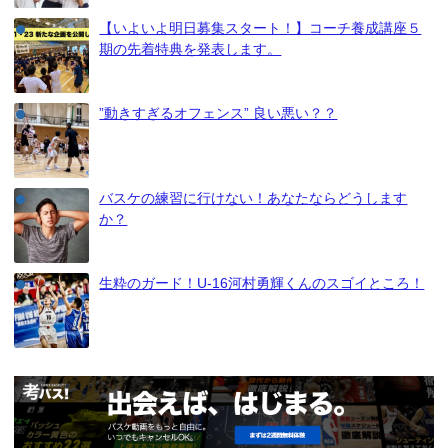
【いよいよ明日募集スタート！】コーチ養成講座５
期の先着特典を発表します。
”動きすぎるオフェンス” 良い悪い？？
バスケの練習に行けない！あなたならどうします
か？
生粋のガード！U-16河村勇輝くんのスゴイところ！