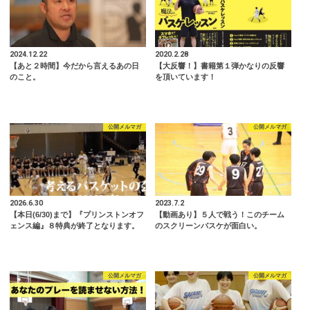
2024.12.22
2020.2.28
【あと２時間】今だから言えるあの日
【大反響！】書籍第１弾かなりの反響
のこと。
を頂いています！
公開メルマガ
公開メルマガ
2026.6.30
2023.7.2
【本日(6/30)まで】『プリンストンオフ
【動画あり】５人で戦う！このチーム
ェンス編』８特典が終了となります。
のスクリーンバスケが面白い。
公開メルマガ
公開メルマガ