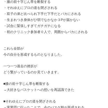
・膝の前十字じん帯を断裂する
・それゆえにプロの道を閉ざされる
・双子の弟と比べられ下手だ下手だとバカにされる
・生まれつき身体がひ弱でなかなか３Pが届かない
・試合に緊張しすぎてガチガチになる
・初のクリニック参加者０人で、周囲からバカにされる
これら全部が
今の自分を形成するものとなりました。
一つ一つ過去の挫折が
どう繋がっているのか見ていきます。
■膝の前十字じん帯を断裂する
→大好きなバスケットへの想いを再認識できた
■それゆえにプロの道を閉ざされる
→実業団に行ったことで、今のバスケ観が形成される