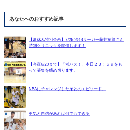
あなたへのおすすめ記事
【夏休み特別企画】7/25(金)Bリーガー藤井祐眞さん
特別クリニックを開催します！
【今夜6/20まで】「考バス！」本日２３：５９をも
って募集を締め切ります。
NBAにチャレンジした弟とのエピソード。
勇気と自信があれば何でもできる