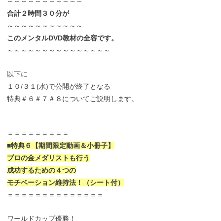
～～～～～～～～～～～
合計２時間３０分が
～～～～～～～～～～～
このメンタルDVD教材の全容です。
～～～～～～～～～～～～～～～
以下に
１０/３１(水)で公開が終了となる
特典＃６＃７＃８についてご説明します。
＝＝＝＝＝＝＝＝＝
■特典６【期間限定動画＆小冊子】
プロの金メダリストも行う
成功するための４つの
モチベーション維持法！（シート付）
＝＝＝＝＝＝＝＝＝＝＝＝＝＝
ワールドカップ優勝！