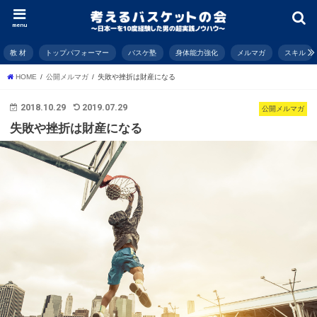
menu
教 材
トップパフォーマー
バスケ塾
身体能力強化
メルマガ
スキル
HOME
公開メルマガ
失敗や挫折は財産になる
2018.10.29
2019.07.29
公開メルマガ
失敗や挫折は財産になる