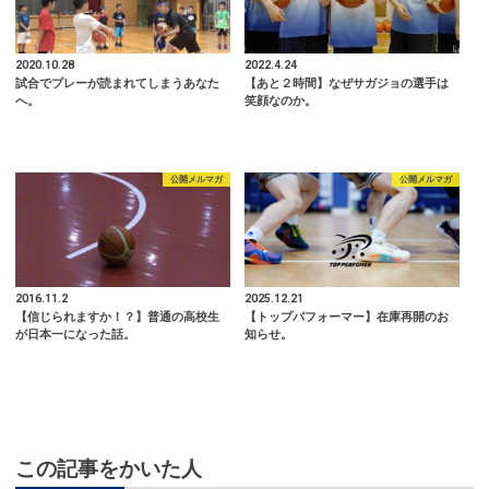
2020.10.28
2022.4.24
試合でプレーが読まれてしまうあなた
【あと２時間】なぜサガジョの選手は
へ。
笑顔なのか。
公開メルマガ
公開メルマガ
2016.11.2
2025.12.21
【信じられますか！？】普通の高校生
【トップパフォーマー】在庫再開のお
が日本一になった話。
知らせ。
この記事をかいた人