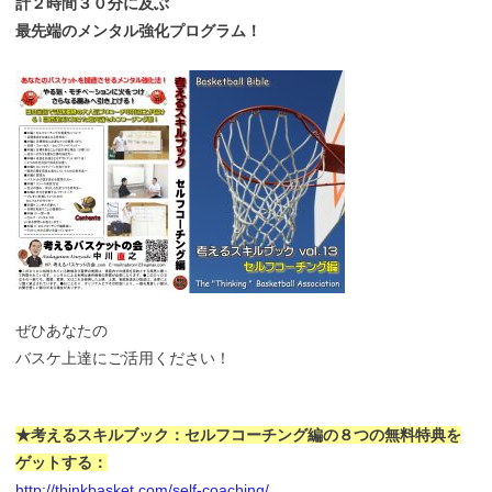
計２時間３０分に及ぶ
最先端のメンタル強化プログラム！
ぜひあなたの
バスケ上達にご活用ください！
★考えるスキルブック：
セルフコーチング編の８つの無料特典を
ゲットする：
http://thinkbasket.com/self-coaching/