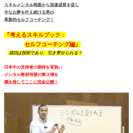
スキルメンタル両面から加速成長を促し
今なお夢を叶え続ける男の
革新的セルフコーチング！
『考えるスキルブック：
セルフコーチング編』
成功は技術であり、引き寄せられる！
日本中の支持者の期待を背負い
メンタル教材待望の第３弾を
満を持してここに完全公開！