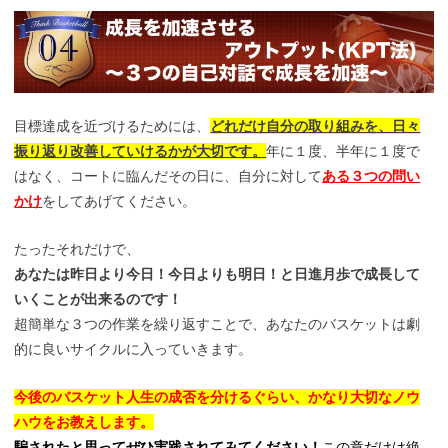
目標達成を近づけるためには、
どれだけ自分の取り組みを、日々
振り返り改善していけるかが大切です。
年に１度、半年に１度で
はなく、コートに臨んだその日に、自分に対して
ある３つの問い
かけ
をしてあげてください。
たったそれだけで、
あなたは昨日より今日！今日よりも明日！と日進月歩で成長して
いくことが出来るのです！
超簡単な３つの作業を繰り返すことで、あなたのバスケットは劇
的に良いサイクルに入っていきます。
今後のバスケット人生の成否を分けるぐらい、かなり大切なノウ
ハウをお教えします。
騙されたと思ってぜひ実践されてみてください！
この章だけは絶