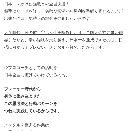
日本一をかけた強敵との全国決勝！
相手にリードを許し、劣勢な状況から勝利を手繰り寄せることが
出来たのは、気持ちの部分を強化したからです。
大学時代、膝の前十字じん帯を断裂したり、全国大会前に母が他
界したりと、辛い経験を乗り越え、日本一を達成できたのは、目
標に向かってブレない、メンタルを強化したからです。
今プロコーチとしての活動を
日本全国に拡げていけているのも、
プレーヤー時代から
身体に染み込ませた、
この思考法と行動パターンを
つねに実践しているからです。
メンタルを整える作業は