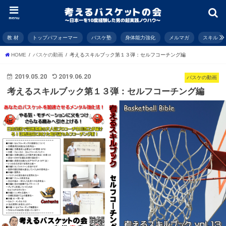
menu
教 材
トップパフォーマー
バスケ塾
身体能力強化
メルマガ
スキル
HOME
バスケの動画
考えるスキルブック第１３弾：セルフコーチング編
2019.05.20
2019.06.20
バスケの動画
考えるスキルブック第１３弾：セルフコーチング編