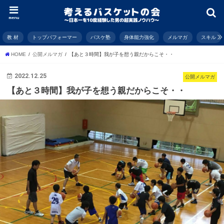
menu
教 材
トップパフォーマー
バスケ塾
身体能力強化
メルマガ
スキル
HOME
公開メルマガ
【あと３時間】我が子を想う親だからこそ・・
2022.12.25
公開メルマガ
【あと３時間】我が子を想う親だからこそ・・