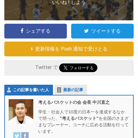
いいね ! しよう
シェアする
ツイートする
更新情報を Push 通知で受けとる
Twitter で
この記事を書いた人
最新の記事
考えるバスケットの会 会長 中川直之
学生・社会人で10度の日本一を達成するなか
で培った、
”考えるバスケット”
を全国のさまざ
まなプレーヤー、コーチに広める活動を行って
います。