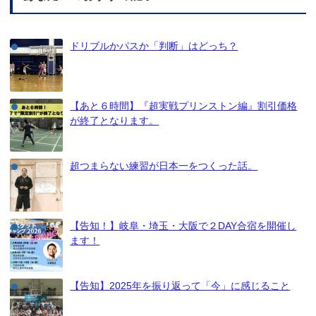
ドリブルかパスか「判断」はどっち？
【あと６時間】『超実戦プリンストン編』割引価格
が終了となります。
超つまらない練習が日本一をつくった話。
【告知！】岐阜・埼玉・大阪で２DAY合宿を開催し
ます！
【告知】2025年を振り返って「今」に感じること