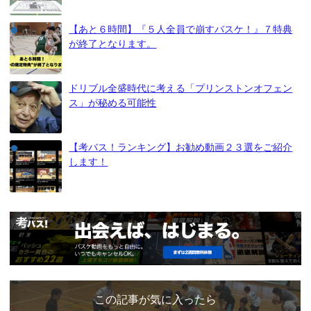
【あと６時間】『５人全員で崩すバスケ！』７特典
が終了となります。
ドリブル全盛時代に考える「プリンストンオフェン
ス」が秘める可能性
【考バス！ランキング】お勧め動画２３選をご紹介
します！
この記事が気に入ったら