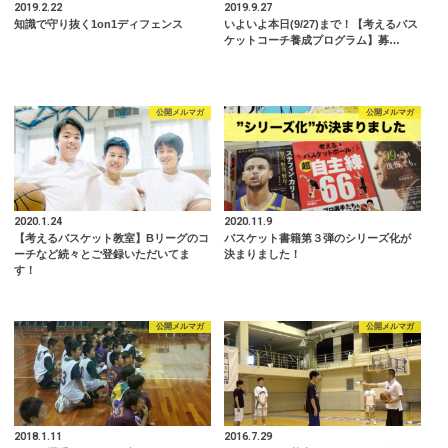
2019.2.22
2019.9.27
知識で守り抜く1on1ディフェンス
いよいよ本日(9/27)まで！【考えるバス
ケットコーチ養成プログラム】募…
公開メルマガ
公開メルマガ
2020.1.24
2020.11.9
【考えるバスケット教室】Bリーグのコ
バスケット書籍第３弾のシリーズ化が
ーチなど続々とご登録いただいてま
決まりました！
す！
公開メルマガ
公開メルマガ
2018.1.11
2016.7.29