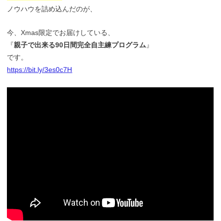
ノウハウを詰め込んだのが、
今、Xmas限定でお届けしている、
『
親子で出来る90日間完全自主練プログラム
』
です。
https://bit.ly/3es0c7H