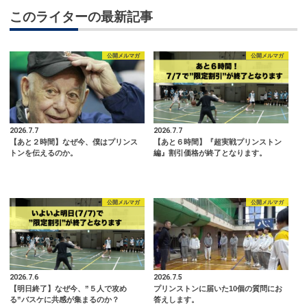
このライターの最新記事
公開メルマガ
公開メルマガ
2026.7.7
2026.7.7
【あと２時間】なぜ今、僕はプリンス
【あと６時間】『超実戦プリンストン
トンを伝えるのか。
編』割引価格が終了となります。
公開メルマガ
公開メルマガ
2026.7.6
2026.7.5
【明日終了】なぜ今、”５人で攻め
プリンストンに届いた10個の質問にお
る”バスケに共感が集まるのか？
答えします。