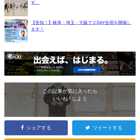
す。
【告知！】岐阜・埼玉・大阪で２DAY合宿を開催し
ます！
この記事が気に入ったら
いいね ! しよう
シェアする
ツイートする