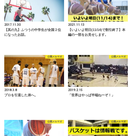
2017.11.30
2021.11.13
【其の九】ふつうの中学生が全国２位
【いよいよ明日(11/14)で割引終了】本
になったお話。
編の一部をお見せします。
公開メルマガ
公開メルマガ
2018.3.8
2019.2.15
プロを引退した弟へ。
「世界はやっぱ半端ねーぞ！」
公開メルマガ
公開メルマガ