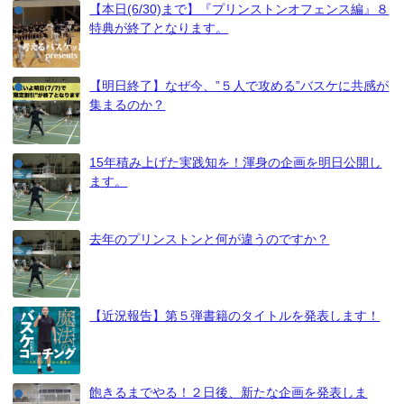
【本日(6/30)まで】『プリンストンオフェンス編』８
特典が終了となります。
【明日終了】なぜ今、”５人で攻める”バスケに共感が
集まるのか？
15年積み上げた実践知を！渾身の企画を明日公開し
ます。
去年のプリンストンと何が違うのですか？
【近況報告】第５弾書籍のタイトルを発表します！
飽きるまでやる！２日後、新たな企画を発表しま