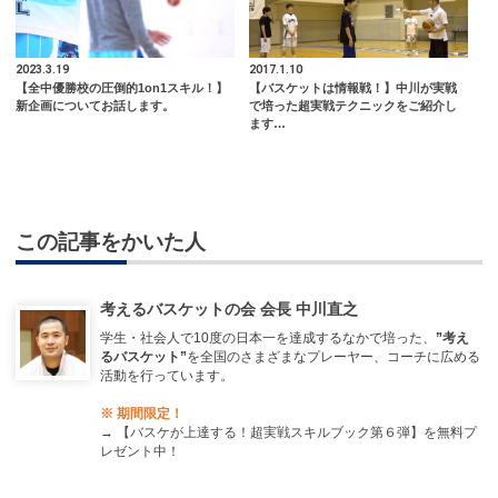
2023.3.19
2017.1.10
【全中優勝校の圧倒的1on1スキル！】
【バスケットは情報戦！】中川が実戦
新企画についてお話します。
で培った超実戦テクニックをご紹介し
ます…
この記事をかいた人
考えるバスケットの会 会長 中川直之
学生・社会人で10度の日本一を達成するなかで培った、
”考え
るバスケット”
を全国のさまざまなプレーヤー、コーチに広める
活動を行っています。
※ 期間限定！
→
【バスケが上達する！超実戦スキルブック第６弾】を無料プ
レゼント中！