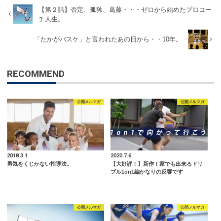
【第２話】否定、孤独、葛藤・・・ゼロから始めたプロコー
チ人生。
「たかがバスケ」と言われたあの日から・・10年。
RECOMMEND
公開メルマガ
公開メルマガ
2018.3.1
2020.7.6
勇気をくじかない指導法。
【大好評！】新作！家でも出来るドリ
ブル1on1編かなりの反響です
公開メルマガ
公開メルマガ