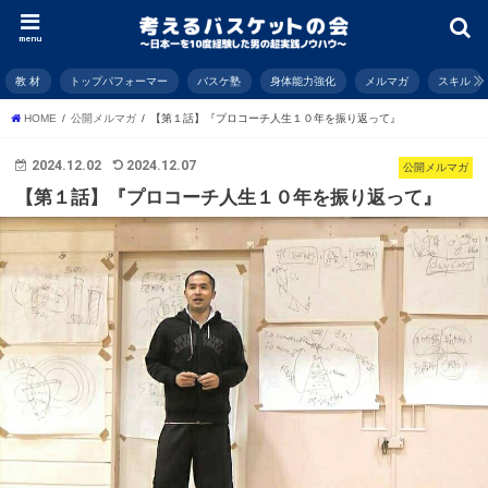
menu
教 材
トップパフォーマー
バスケ塾
身体能力強化
メルマガ
スキル
HOME
公開メルマガ
【第１話】『プロコーチ人生１０年を振り返って』
2024.12.02
2024.12.07
公開メルマガ
【第１話】『プロコーチ人生１０年を振り返って』