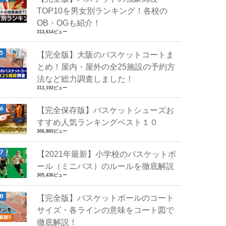
TOP10を男女別ランキング！各校の
OB・OGも紹介！
313,614ビュー
【完全版】大阪のバスケットコートま
とめ！屋内・屋外の全25施設の予約方
法など総力調査しました！
311,192ビュー
【完全保存版】バスケットシューズお
すすめ人気ランキングベスト１０
306,885ビュー
【2021年最新】小学校のバスケットボ
ール（ミニバス）のルールを徹底解説
305,436ビュー
【完全版】バスケットボールのコート
サイズ・各ラインの意味をコート図で
徹底解説！