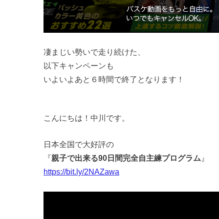
凄まじい勢いで走り続けた、
以下キャンペーンも
いよいよあと６時間で終了となります！
こんにちは！中川です。
日本全国で大好評の
『
親子で出来る90日間完全自主練プログラム
』
https://bit.ly/2NAZawa