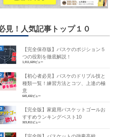
必見！人気記事トップ１０
【完全保存版】バスケのポジション５
つの役割を徹底解説！
1,011,620ビュー
【初心者必見】バスケのドリブル技と
種類一覧！練習方法とコツ、上達の極
意
645,432ビュー
【完全版】家庭用バスケットゴールお
すすめランキングベスト10
323,811ビュー
【完全版】バスケットの強豪高校