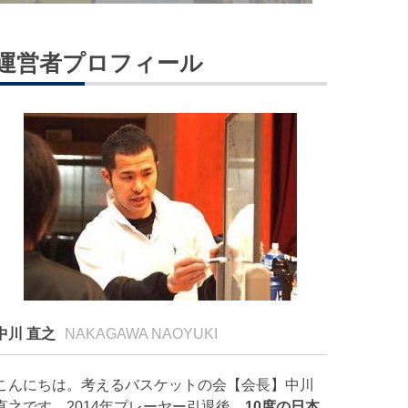
運営者プロフィール
中川 直之
NAKAGAWA NAOYUKI
こんにちは。考えるバスケットの会【会長】中川
直之です。2014年プレーヤー引退後、
10度の日本