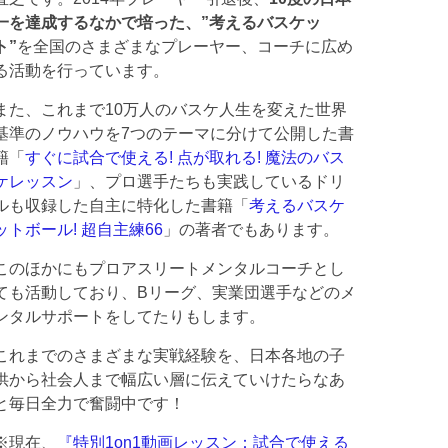
一を達成するなかで培った、”考えるバスケッ
ト”
を全国のさまざまなプレーヤー、コーチに広め
る活動を行っています。
また、これまで10万人のバスケ人生を変えた世界
基準のノウハウを7つのテーマに分けて公開した書
籍「
すぐに試合で使える! 点が取れる! 魔法のバス
ケレッスン
」、プロ選手たちも実践しているドリ
ルも収録した自主に特化した書籍「
考えるバスケ
ットボール! 超自主練66
」の著者でもあります。
このほかにもプロアスリートメンタルコーチとし
ても活動しており、Bリーグ、実業団選手などのメ
ンタルサポートをしてたりもします。
これまでのさまざまな実戦経験を、日本各地の子
供から社会人まで幅広い層に伝えていけたらなあ
と毎日全力で奮闘中です！
※現在、
『特別1on1動画レッスン：試合で使える