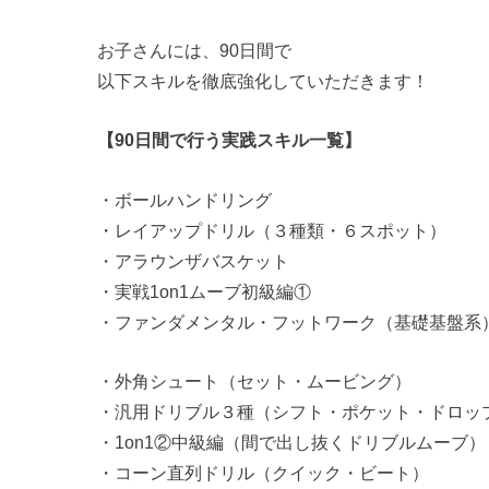
お子さんには、90日間で
以下スキルを徹底強化していただきます！
【90日間で行う実践スキル一覧】
・ボールハンドリング
・レイアップドリル（３種類・６スポット）
・アラウンザバスケット
・実戦1on1ムーブ初級編①
・ファンダメンタル・フットワーク（基礎基盤系
・外角シュート（セット・ムービング）
・汎用ドリブル３種（シフト・ポケット・ドロッ
・1on1②中級編（間で出し抜くドリブルムーブ）
・コーン直列ドリル（クイック・ビート）