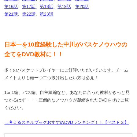
第16話
、
第17話
、
第18話
、
第19話
、
第20話
第21話
、
第22話
、
第23話
日本一を10度経験した中川がバスケノウハウの
全てをDVD教材に！！
多くのバスケットプレイヤーにご好評いただいています。チーム
メイトよりも頭一つ二つ抜け出したい方は必見！
1on1編、パス編、自主練編など、あなたに合った教材がきっと見
つかるはず・・・圧倒的なノウハウが凝縮されたDVDをぜひご覧
ください。
→考えるスキルブックおすすめDVDランキング！！【ベスト３】