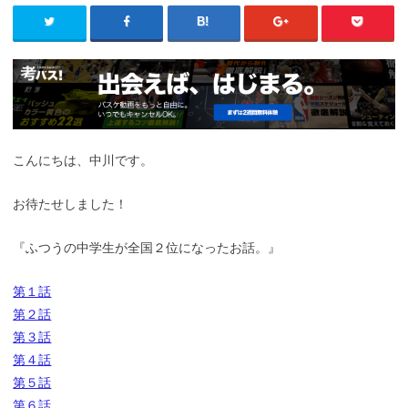
こんにちは、中川です。
お待たせしました！
『ふつうの中学生が全国２位になったお話。』
第１話
第２話
第３話
第４話
第５話
第６話