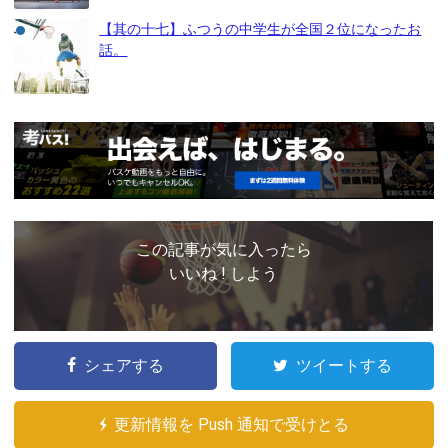
【其の十七】ふつうの中学生が全国２位になったお
話。
この記事が気に入ったら
いいね ! しよう
シェアする
ツイートする
更新情報を Push 通知で受けとる