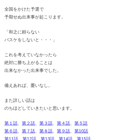
全国をかけた予選で
予期せぬ出来事が起こります。
「和之に頼らない
バスケをしないと・・・」
これを考えていなかったら
絶対に勝ち上がることは
出来なかった出来事でした。
備えあれば、憂いなし。
また詳しい話は
のちほどしていきたいと思います。
第１話
、
第２話
、
第３話
、
第４話
、
第５話
第６話
、
第７話
、
第８話
、
第９話
、
第10話
第11話
、
第12話
、
第13話
、
第14話
、
第15話