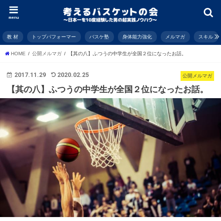
menu
教 材
トップパフォーマー
バスケ塾
身体能力強化
メルマガ
スキル
HOME
公開メルマガ
【其の八】ふつうの中学生が全国２位になったお話。
2017.11.29
2020.02.25
公開メルマガ
【其の八】ふつうの中学生が全国２位になったお話。