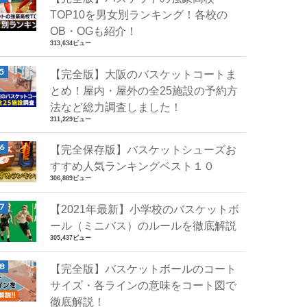
TOP10を男女別ランキング！各校の
OB・OGも紹介！
313,634ビュー
【完全版】大阪のバスケットコートま
とめ！屋内・屋外の全25施設の予約方
法など総力調査しました！
311,229ビュー
【完全保存版】バスケットシューズお
すすめ人気ランキングベスト１０
306,889ビュー
【2021年最新】小学校のバスケットボ
ール（ミニバス）のルールを徹底解説
305,437ビュー
【完全版】バスケットボールのコート
サイズ・各ラインの意味をコート図で
徹底解説！