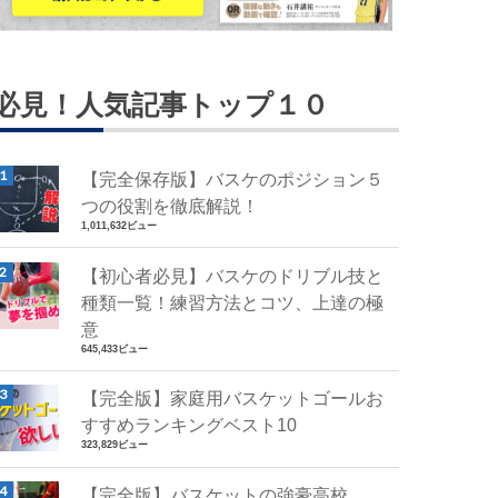
必見！人気記事トップ１０
【完全保存版】バスケのポジション５
つの役割を徹底解説！
1,011,632ビュー
【初心者必見】バスケのドリブル技と
種類一覧！練習方法とコツ、上達の極
意
645,433ビュー
【完全版】家庭用バスケットゴールお
すすめランキングベスト10
323,829ビュー
【完全版】バスケットの強豪高校