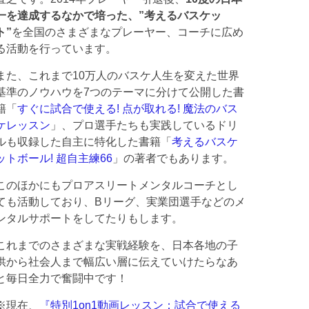
一を達成するなかで培った、”考えるバスケッ
ト”
を全国のさまざまなプレーヤー、コーチに広め
る活動を行っています。
また、これまで10万人のバスケ人生を変えた世界
基準のノウハウを7つのテーマに分けて公開した書
籍「
すぐに試合で使える! 点が取れる! 魔法のバス
ケレッスン
」、プロ選手たちも実践しているドリ
ルも収録した自主に特化した書籍「
考えるバスケ
ットボール! 超自主練66
」の著者でもあります。
このほかにもプロアスリートメンタルコーチとし
ても活動しており、Bリーグ、実業団選手などのメ
ンタルサポートをしてたりもします。
これまでのさまざまな実戦経験を、日本各地の子
供から社会人まで幅広い層に伝えていけたらなあ
と毎日全力で奮闘中です！
※現在、
『特別1on1動画レッスン：試合で使える