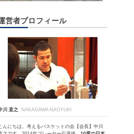
運営者プロフィール
中川 直之
NAKAGAWA NAOYUKI
こんにちは。考えるバスケットの会【会長】中川
直之です。2014年プレーヤー引退後、
10度の日本